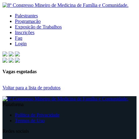
Palestrantes
Programação
Exposição de Trabalhos
Inscrições
Faq
Login
Vagas esgotadas
Voltar para a lista de produtos
Plataforma
Política de Privacidade
Termos de Uso
Redes sociais