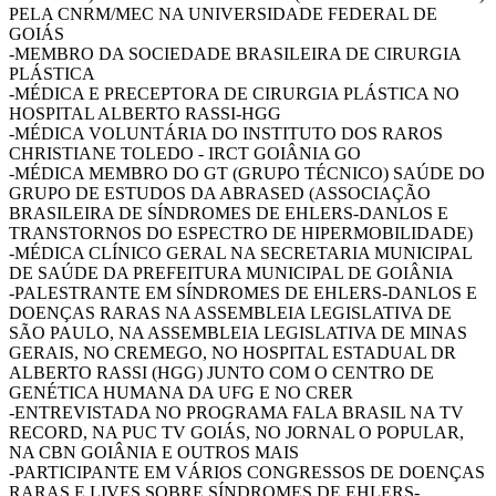
PELA CNRM/MEC NA UNIVERSIDADE FEDERAL DE
GOIÁS
-MEMBRO DA SOCIEDADE BRASILEIRA DE CIRURGIA
PLÁSTICA
-MÉDICA E PRECEPTORA DE CIRURGIA PLÁSTICA NO
HOSPITAL ALBERTO RASSI-HGG
-MÉDICA VOLUNTÁRIA DO INSTITUTO DOS RAROS
CHRISTIANE TOLEDO - IRCT GOIÂNIA GO
-MÉDICA MEMBRO DO GT (GRUPO TÉCNICO) SAÚDE DO
GRUPO DE ESTUDOS DA ABRASED (ASSOCIAÇÃO
BRASILEIRA DE SÍNDROMES DE EHLERS-DANLOS E
TRANSTORNOS DO ESPECTRO DE HIPERMOBILIDADE)
-MÉDICA CLÍNICO GERAL NA SECRETARIA MUNICIPAL
DE SAÚDE DA PREFEITURA MUNICIPAL DE GOIÂNIA
-PALESTRANTE EM SÍNDROMES DE EHLERS-DANLOS E
DOENÇAS RARAS NA ASSEMBLEIA LEGISLATIVA DE
SÃO PAULO, NA ASSEMBLEIA LEGISLATIVA DE MINAS
GERAIS, NO CREMEGO, NO HOSPITAL ESTADUAL DR
ALBERTO RASSI (HGG) JUNTO COM O CENTRO DE
GENÉTICA HUMANA DA UFG E NO CRER
-ENTREVISTADA NO PROGRAMA FALA BRASIL NA TV
RECORD, NA PUC TV GOIÁS, NO JORNAL O POPULAR,
NA CBN GOIÂNIA E OUTROS MAIS
-PARTICIPANTE EM VÁRIOS CONGRESSOS DE DOENÇAS
RARAS E LIVES SOBRE SÍNDROMES DE EHLERS-