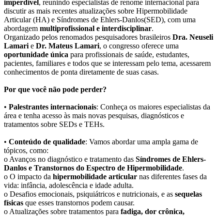
imperdível
, reunindo especialistas de renome internacional para
discutir as mais recentes atualizações sobre Hipermobilidade
Articular (HA) e Síndromes de Ehlers-Danlos(SED), com uma
abordagem
multiprofissional e interdisciplinar
.
Organizado pelos renomados pesquisadores brasileiros
Dra. Neuseli
Lamari
e
Dr. Mateus Lamari
, o congresso oferece uma
oportunidade única
para profissionais de saúde, estudantes,
pacientes, familiares e todos que se interessam pelo tema, acessarem
conhecimentos de ponta diretamente de suas casas.
Por que você não pode perder?
•
Palestrantes internacionais
: Conheça os maiores especialistas da
área e tenha acesso às mais novas pesquisas, diagnósticos e
tratamentos sobre SEDs e TEHs.
•
Conteúdo de qualidade
: Vamos abordar uma ampla gama de
tópicos, como:
o Avanços no diagnóstico e tratamento das
Síndromes de Ehlers-
Danlos e Transtornos do Espectro de Hipermobilidade
.
o O impacto da
hipermobilidade articular
nas diferentes fases da
vida: infância, adolescência e idade adulta.
o Desafios emocionais, psiquiátricos e nutricionais, e as
sequelas
físicas
que esses transtornos podem causar.
o Atualizações sobre tratamentos para
fadiga, dor crônica,