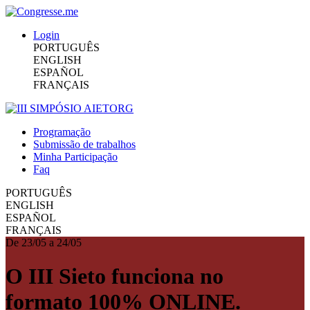
Login
PORTUGUÊS
ENGLISH
ESPAÑOL
FRANÇAIS
Programação
Submissão de trabalhos
Minha Participação
Faq
PORTUGUÊS
ENGLISH
ESPAÑOL
FRANÇAIS
De 23/05 a 24/05
O III Sieto funciona no
formato 100% ONLINE.