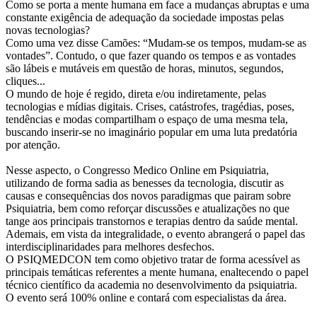
Como se porta a mente humana em face a mudanças abruptas e uma
constante exigência de adequação da sociedade impostas pelas
novas tecnologias?
Como uma vez disse Camões: “Mudam-se os tempos, mudam-se as
vontades”. Contudo, o que fazer quando os tempos e as vontades
são lábeis e mutáveis em questão de horas, minutos, segundos,
cliques...
O mundo de hoje é regido, direta e/ou indiretamente, pelas
tecnologias e mídias digitais. Crises, catástrofes, tragédias, poses,
tendências e modas compartilham o espaço de uma mesma tela,
buscando inserir-se no imaginário popular em uma luta predatória
por atenção.
Nesse aspecto, o Congresso Medico Online em Psiquiatria,
utilizando de forma sadia as benesses da tecnologia, discutir as
causas e consequências dos novos paradigmas que pairam sobre
Psiquiatria, bem como reforçar discussões e atualizações no que
tange aos principais transtornos e terapias dentro da saúde mental.
Ademais, em vista da integralidade, o evento abrangerá o papel das
interdisciplinaridades para melhores desfechos.
O PSIQMEDCON tem como objetivo tratar de forma acessível as
principais temáticas referentes a mente humana, enaltecendo o papel
técnico científico da academia no desenvolvimento da psiquiatria.
O evento será 100% online e contará com especialistas da área.