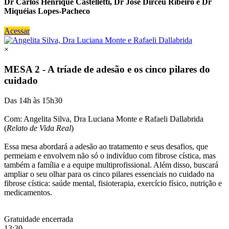
Dr Carlos Henrique Castelletti, Dr José Dirceu Ribeiro e Dr
Miquéias Lopes-Pacheco
Acessar
×
MESA 2 - A tríade de adesão e os cinco pilares do
cuidado
Das 14h às 15h30
Com: Angelita Silva, Dra Luciana Monte e Rafaeli Dallabrida
(
Relato de Vida Real
)
Essa mesa abordará a adesão ao tratamento e seus desafios, que
permeiam e envolvem não só o indivíduo com fibrose cística, mas
também a família e a equipe multiprofissional. Além disso, buscará
ampliar o seu olhar para os cinco pilares essenciais no cuidado na
fibrose cística: saúde mental, fisioterapia, exercício físico, nutrição e
medicamentos.
Gratuidade encerrada
13:30