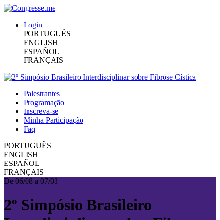
Login
PORTUGUÊS
ENGLISH
ESPAÑOL
FRANÇAIS
Palestrantes
Programação
Inscreva-se
Minha Participação
Faq
PORTUGUÊS
ENGLISH
ESPAÑOL
FRANÇAIS
De 06/08 a 07/08
2º Simpósio Brasileiro