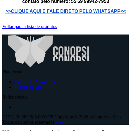
contato pelo número: 55 69 99942-7953
>>CLIQUE AQUI E FALE DIRETO PELO WHATSAPP<<
Voltar para a lista de produtos
Plataforma
Política de Privacidade
Termos de Uso
Redes sociais
CNPJ: 28.289.385.0001/78 Copyright © 2026 - Congresse Me -
Todos os direitos reservados
Ajuda