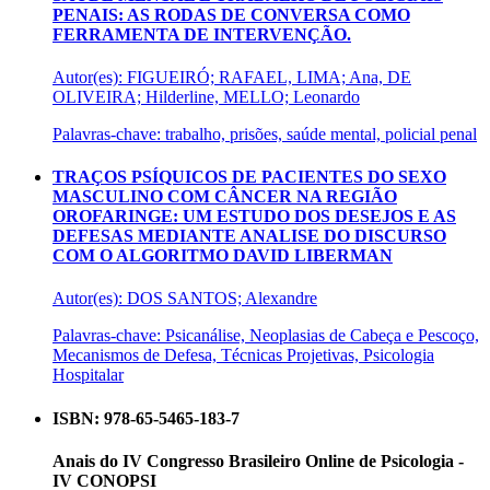
PENAIS: AS RODAS DE CONVERSA COMO
FERRAMENTA DE INTERVENÇÃO.
Autor(es): FIGUEIRÓ; RAFAEL, LIMA; Ana, DE
OLIVEIRA; Hilderline, MELLO; Leonardo
Palavras-chave: trabalho, prisões, saúde mental, policial penal
TRAÇOS PSÍQUICOS DE PACIENTES DO SEXO
MASCULINO COM CÂNCER NA REGIÃO
OROFARINGE: UM ESTUDO DOS DESEJOS E AS
DEFESAS MEDIANTE ANALISE DO DISCURSO
COM O ALGORITMO DAVID LIBERMAN
Autor(es): DOS SANTOS; Alexandre
Palavras-chave: Psicanálise, Neoplasias de Cabeça e Pescoço,
Mecanismos de Defesa, Técnicas Projetivas, Psicologia
Hospitalar
ISBN: 978-65-5465-183-7
Anais do IV Congresso Brasileiro Online de Psicologia -
IV CONOPSI