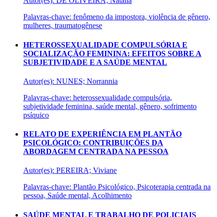
Autor(es): DE OLIVEIRA; Natália
Palavras-chave: fenômeno da impostora, violência de gênero,
mulheres, traumatogênese
HETEROSSEXUALIDADE COMPULSÓRIA E
SOCIALIZAÇÃO FEMININA: EFEITOS SOBRE A
SUBJETIVIDADE E A SAÚDE MENTAL
Autor(es): NUNES; Norrannia
Palavras-chave: heterossexualidade compulsória,
subjetividade feminina, saúde mental, gênero, sofrimento
psíquico
RELATO DE EXPERIÊNCIA EM PLANTÃO
PSICOLÓGICO: CONTRIBUIÇÕES DA
ABORDAGEM CENTRADA NA PESSOA
Autor(es): PEREIRA; Viviane
Palavras-chave: Plantão Psicológico, Psicoterapia centrada na
pessoa, Saúde mental, Acolhimento
SAÚDE MENTAL E TRABALHO DE POLICIAIS