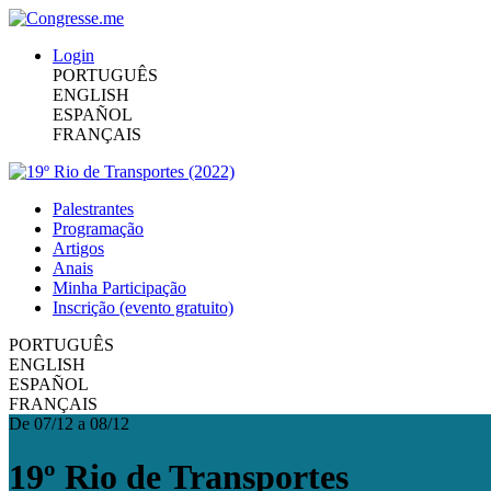
Login
PORTUGUÊS
ENGLISH
ESPAÑOL
FRANÇAIS
Palestrantes
Programação
Artigos
Anais
Minha Participação
Inscrição (evento gratuito)
PORTUGUÊS
ENGLISH
ESPAÑOL
FRANÇAIS
De 07/12 a 08/12
19º Rio de Transportes