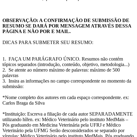
OBSERVAÇÃO: A CONFIRMAÇÃO DE SUBMISSÃO DE
RESUMO SE DARÁ POR MENSAGEM ATRAVÉS DESSA
PÁGINA E NÃO POR E MAIL.
DICAS PARA SUBMETER SEU RESUMO:
1. FAÇA UM PARÁGRAFO ÚNICO. Resumos não contém
tópicos separados (introdução, conteúdo, objetivo, metodologia...)
2. Se atente ao número máximo de palavras: máximo de 500
palavras
3. Insira as informações no campo correspondente no momento da
submissão:
*Nome completo dos autores em cada espaço correspondente. ex:
Carlos Braga da Silva
*Instituição: Escreva a filiação de cada autor SEPARADAMENTE
utilizando hífen. ex: Médico Veterinário pelo instituto MedMais –
Pós graduando em Medicina Veterinária pela UFRJ e Médico
Veterinário pela UFMG Serão desconsiderados se separado por
vírgulas: Médico Veterinário pelo instituto MedMais, Pós graduando