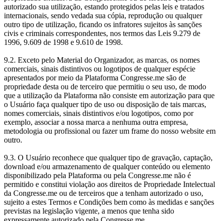
autorizado sua utilização, estando protegidos pelas leis e tratados
internacionais, sendo vedada sua cópia, reprodução ou qualquer
outro tipo de utilização, ficando os infratores sujeitos às sanções
civis e criminais correspondentes, nos termos das Leis 9.279 de
1996, 9.609 de 1998 e 9.610 de 1998.
9.2. Exceto pelo Material do Organizador, as marcas, os nomes
comerciais, sinais distintivos ou logotipos de qualquer espécie
apresentados por meio da Plataforma Congresse.me são de
propriedade desta ou de terceiro que permitiu o seu uso, de modo
que a utilização da Plataforma não consiste em autorização para que
o Usuário faça qualquer tipo de uso ou disposição de tais marcas,
nomes comerciais, sinais distintivos e/ou logotipos, como por
exemplo, associar a nossa marca a nenhuma outra empresa,
metodologia ou profissional ou fazer um frame do nosso website em
outro.
9.3. O Usuário reconhece que qualquer tipo de gravação, captação,
download e/ou armazenamento de qualquer conteúdo ou elemento
disponibilizado pela Plataforma ou pela Congresse.me não é
permitido e constitui violação aos direitos de Propriedade Intelectual
da Congresse.me ou de terceiros que a tenham autorizado o uso,
sujeito a estes Termos e Condições bem como às medidas e sanções
previstas na legislação vigente, a menos que tenha sido
expressamente autorizado pela Congresse.me.