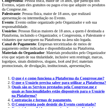
Congressista
: Pessoa física, maior de 18 anos, que participa dos
Eventos, sejam eles gratuitos ou pagos e/ou que adquire os produtos
da Congrese.me.
Palestrante
: Pessoa física, maior de 18 anos, que realizará
apresentação ou intermediação no Evento.
Evento
: Evento online organizado pelo Organizador e sob sua
responsabilidade.
Usuários
: Pessoas físicas maiores de 18 anos, a quem é destinada a
Plataforma, incluindo o Organizador, o Congressista, o Palestrante e
visitantes que naveguem na Plataforma na área não logada.
Canal de Pagamento
: Empresas terceirizadas de meios de
pagamento online indicadas e disponibilizadas na Plataforma.
Materiais do Organizador
: Materiais produzidos pelo Organizador
e/ou que sejam de sua titularidade, inclusive sem restringir, marcas,
logotipos, sinais distintivos, slogans,
look and feel
, materiais
promocionais, de divulgação, institucionais, apresentações.
O que é e como funciona a Plataforma da Congresse.me?
O que o Usuário precisa saber para utilizar a Plataforma?
Quais são os Serviços prestados pela Congresse.me e
quais as funcionalidades estão disponíveis para o Usuário
na Plataforma?
Contratação e formas de pagamento.
O Congressista pode desistir do Evento contratado?