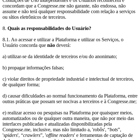
Condições de Uso independentes e os Usuários reconhecem e
concordam que a Congresse.me não garante, não endossa, não
assume e não terá qualquer responsabilidade com relação a serviços
ou sítios eletrônicos de terceiros.
8.
Quais as responsabilidades do Usuário?
8.1. Ao acessar e utilizar a Plataforma e utilizar os Serviços, o
Usuário concorda que
não
deverá:
a) utilizar-se da identidade de terceiros e/ou do anonimato;
b) propagar informações falsas;
c) violar direitos de propriedade industrial e intelectual de terceiros,
de qualquer forma;
d) causar dificuldades ao normal funcionamento da Plataforma, entre
outras práticas que possam ser nocivas a terceiros e à Congresse.me;
e) realizar acesso ou pesquisas na Plataforma por quaisquer meios,
automatizados ou de qualquer outra maneira, que não por meio das
interfaces publicadas e atualizadas disponibilizadas pela
Congresse.me, inclusive, mas não limitado a, 'robôs', “
bots
”,
'
spiders
', “
crawlers
”, '
offline readers
' e ferramentas de captação de