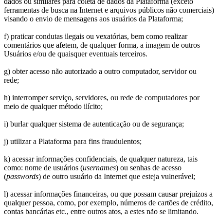
dados ou similares para coleta de dados da Plataforma (exceto
ferramentas de busca na Internet e arquivos públicos não comerciais)
visando o envio de mensagens aos usuários da Plataforma;
f) praticar condutas ilegais ou vexatórias, bem como realizar
comentários que afetem, de qualquer forma, a imagem de outros
Usuários e/ou de quaisquer eventuais terceiros.
g) obter acesso não autorizado a outro computador, servidor ou
rede;
h) interromper serviço, servidores, ou rede de computadores por
meio de qualquer método ilícito;
i) burlar qualquer sistema de autenticação ou de segurança;
j) utilizar a Plataforma para fins fraudulentos;
k) acessar informações confidenciais, de qualquer natureza, tais
como: nome de usuários (
usernames
) ou senhas de acesso
(
passwords
) de outro usuário da Internet que esteja vulnerável;
l) acessar informações financeiras, ou que possam causar prejuízos a
qualquer pessoa, como, por exemplo, números de cartões de crédito,
contas bancárias etc., entre outros atos, a estes não se limitando.