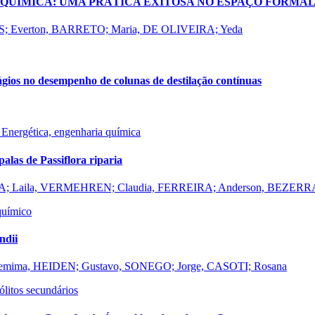
 QUÍMICA: UMA PRÁTICA EXITOSA NO ESPAÇO FORMA
; Everton, BARRETO; Maria, DE OLIVEIRA; Yeda
ágios no desempenho de colunas de destilação contínuas
 Energética, engenharia química
las de Passiflora riparia
VA; Laila, VERMEHREN; Claudia, FERREIRA; Anderson, BEZERRA;
 químico
ndii
Gemima, HEIDEN; Gustavo, SONEGO; Jorge, CASOTI; Rosana
ólitos secundários