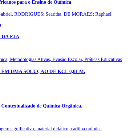
africanos para o Ensino de Química
abriel, RODRIGUES; Searitha, DE MORAES; Raphael
a
 DA EJA
ica, Metodologias Ativas, Evasão Escolar, Práticas Educativas
M UMA SOLUÇÃO DE KCL 0,01 M.
o Contextualizado de Química Orgânica.
em significativa, material didático, cartilha química