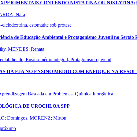
XPERIMENTAIS CONTENDO NISTATINA OU NISTATINA:β-
BARDA; Nara
β-ciclodextrina, estomatite sob prótese
iência de Educação Ambiental e Protagonismo Juvenil no Sertão 
iky, MENDES; Renata
entabilidade, Ensino médio integral, Protagonismo juvenil
AS DA EJA NO ENSINO MÉDIO COM ENFOQUE NA RES
 Aprendizagem Baseada em Problemas, Química Inorgânica
OLÓGICA DE UROCHLOA SPP
LLO; Domingos, MORENZ; Mirton
o próximo