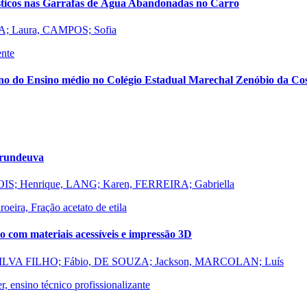
sticos nas Garrafas de Água Abandonadas no Carro
; Laura, CAMPOS; Sofia
ente
º ano do Ensino médio no Colégio Estadual Marechal Zenóbio da Co
urundeuva
IS; Henrique, LANG; Karen, FERREIRA; Gabriella
oeira, Fração acetato de etila
 com materiais acessíveis e impressão 3D
 SILVA FILHO; Fábio, DE SOUZA; Jackson, MARCOLAN; Luís
 ensino técnico profissionalizante