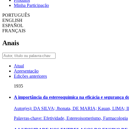
Produtos
Minha Participação
PORTUGUÊS
ENGLISH
ESPAÑOL
FRANÇAIS
Anais
Atual
Apresentação
Edições anteriores
1935
A importância da estereoquímica na eficácia e segurança 
Autor(es): DA SILVA; Jhonata, DE MARIA; Kauan, LIMA; I
Palavras-chave: Efetividade, Estereoisomerismo, Farmacologia