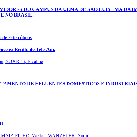
VIDORES DO CAMPUS DA UEMA DE SÃO LUÍS - MA DA 
DE NO BRASIL.
 de Estereótipos
ruce ex Benth. de Tefé-Am.
on, SOARES; Elzalina
ATAMENTO DE EFLUENTES DOMESTICOS E INDUSTRIAIS
pH
E MAIA FILHO; Welber, WANZELER; André