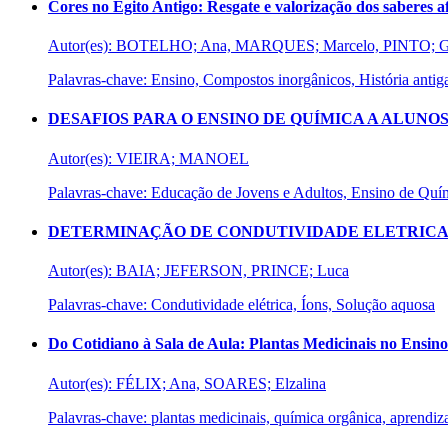
Cores no Egito Antigo: Resgate e valorização dos saberes 
Autor(es): BOTELHO; Ana, MARQUES; Marcelo, PINTO; G
Palavras-chave: Ensino, Compostos inorgânicos, História antig
DESAFIOS PARA O ENSINO DE QUÍMICA A ALUNOS
Autor(es): VIEIRA; MANOEL
Palavras-chave: Educação de Jovens e Adultos, Ensino de Quím
DETERMINAÇÃO DE CONDUTIVIDADE ELETRICA E
Autor(es): BAIA; JEFERSON, PRINCE; Luca
Palavras-chave: Condutividade elétrica, Íons, Solução aquosa
Do Cotidiano à Sala de Aula: Plantas Medicinais no Ensin
Autor(es): FÉLIX; Ana, SOARES; Elzalina
Palavras-chave: plantas medicinais, química orgânica, aprendizag