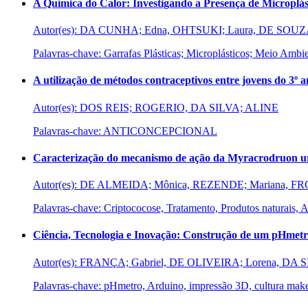
A Química do Calor: Investigando a Presença de Microplá
Autor(es): DA CUNHA; Edna, OHTSUKI; Laura, DE SOUZA
Palavras-chave: Garrafas Plásticas; Microplásticos; Meio Ambi
A utilização de métodos contraceptivos entre jovens do 3
Autor(es): DOS REIS; ROGERIO, DA SILVA; ALINE
Palavras-chave: ANTICONCEPCIONAL
Caracterização do mecanismo de ação da Myracrodruon 
Autor(es): DE ALMEIDA; Mônica, REZENDE; Mariana, FRO
Palavras-chave: Criptococose, Tratamento, Produtos naturais, Ar
Ciência, Tecnologia e Inovação: Construção de um pHmetro
Autor(es): FRANÇA; Gabriel, DE OLIVEIRA; Lorena, DA
Palavras-chave: pHmetro, Arduino, impressão 3D, cultura maker,