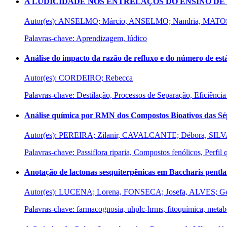
A LUDICIDADE NOS ENTRELAÇOS DO ENSINO DE
Autor(es): ANSELMO; Márcio, ANSELMO; Nandria, MATOS
Palavras-chave: Aprendizagem, lúdico
Análise do impacto da razão de refluxo e do número de est
Autor(es): CORDEIRO; Rebecca
Palavras-chave: Destilação, Processos de Separação, Eficiência
Análise química por RMN dos Compostos Bioativos das Sépa
Autor(es): PEREIRA; Zilanir, CAVALCANTE; Débora, SIL
Palavras-chave: Passiflora riparia, Compostos fenólicos, Perfil
Anotação de lactonas sesquiterpênicas em Baccharis pentla
Autor(es): LUCENA; Lorena, FONSECA; Josefa, ALVES; 
Palavras-chave: farmacognosia, uhplc-hrms, fitoquímica, metab