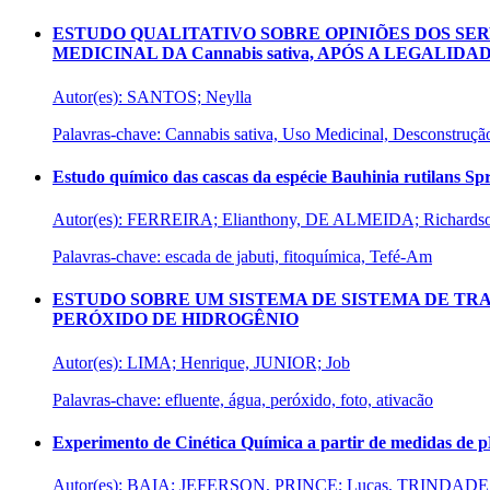
ESTUDO QUALITATIVO SOBRE OPINIÕES DOS SER
MEDICINAL DA Cannabis sativa, APÓS A LEGALIDA
Autor(es): SANTOS; Neylla
Palavras-chave: Cannabis sativa, Uso Medicinal, Desconstrução
Estudo químico das cascas da espécie Bauhinia rutilans Sp
Autor(es): FERREIRA; Elianthony, DE ALMEIDA; Richards
Palavras-chave: escada de jabuti, fitoquímica, Tefé-Am
ESTUDO SOBRE UM SISTEMA DE SISTEMA DE TR
PERÓXIDO DE HIDROGÊNIO
Autor(es): LIMA; Henrique, JUNIOR; Job
Palavras-chave: efluente, água, peróxido, foto, ativacão
Experimento de Cinética Química a partir de medidas de 
Autor(es): BAIA; JEFERSON, PRINCE; Lucas, TRINDAD