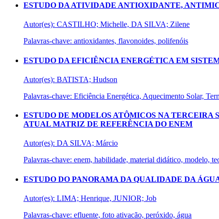
ESTUDO DA ATIVIDADE ANTIOXIDANTE, ANTIMIC
Autor(es): CASTILHO; Michelle, DA SILVA; Zilene
Palavras-chave: antioxidantes, flavonoides, polifenóis
ESTUDO DA EFICIÊNCIA ENERGÉTICA EM SIST
Autor(es): BATISTA; Hudson
Palavras-chave: Eficiência Energética, Aquecimento Solar, Te
ESTUDO DE MODELOS ATÔMICOS NA TERCEIRA S
ATUAL MATRIZ DE REFERÊNCIA DO ENEM
Autor(es): DA SILVA; Márcio
Palavras-chave: enem, habilidade, material didático, modelo, te
ESTUDO DO PANORAMA DA QUALIDADE DA ÁGUA
Autor(es): LIMA; Henrique, JUNIOR; Job
Palavras-chave: efluente, foto ativacão, peróxido, água