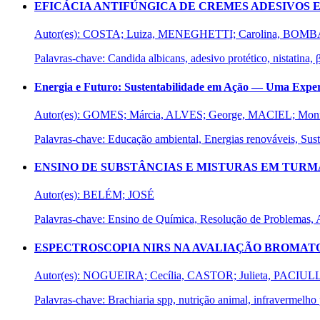
EFICÁCIA ANTIFÚNGICA DE CREMES ADESIVOS E
Autor(es): COSTA; Luiza, MENEGHETTI; Carolina, BOM
Palavras-chave: Candida albicans, adesivo protético, nistatina, 
Energia e Futuro: Sustentabilidade em Ação — Uma Exper
Autor(es): GOMES; Márcia, ALVES; George, MACIEL; Mon
Palavras-chave: Educação ambiental, Energias renováveis, Sust
ENSINO DE SUBSTÂNCIAS E MISTURAS EM TURM
Autor(es): BELÉM; JOSÉ
Palavras-chave: Ensino de Química, Resolução de Problemas,
ESPECTROSCOPIA NIRS NA AVALIAÇÃO BROMAT
Autor(es): NOGUEIRA; Cecília, CASTOR; Julieta, PACIU
Palavras-chave: Brachiaria spp, nutrição animal, infravermelh