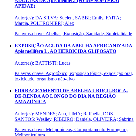
ADULTAS DE Apis mellifera (HYMENOPTERA:
APIDAE)
Autor(es): DA SILVA; Suelen, SABBI; Emily, FAITA;
Marcia, POLTRONIERI; Alex
Palavras-chave: Abelhas, Exposição, Sanidade, Subletalidade
EXPOSIÇÃO AGUDA DA ABELHA AFRICANIZADA
Apis mellifera L. AO HERBICIDA GLIFOSATO
Autor(es): BATTISTI; Lucas
Palavras-chave: Agrotóxico, exposição tópica, exposição oral,
toxicidade, organismo não-alvo
FORRAGEAMENTO DE ABELHA URUÇU-BOCA-
DE-RENDA AO LONGO DO DIA NA REGIÃO
AMAZÔNICA
Autor(es): MENDES; Ana, LIMA; Raffaella, DOS
SANTOS; Weslley, RIBEIRO; Daniela, OLIVEIRA; Sabrina
Palavras-chave: Meliponíneos, Comportamento Forrageiro,
Meliponicultura