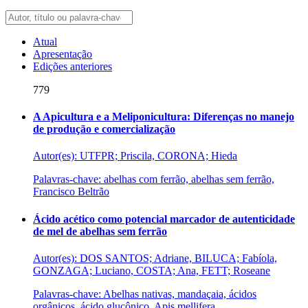
Atual
Apresentação
Edições anteriores
779
A Apicultura e a Meliponicultura: Diferenças no manejo
de produção e comercialização
Autor(es): UTFPR; Priscila, CORONA; Hieda
Palavras-chave: abelhas com ferrão, abelhas sem ferrão,
Francisco Beltrão
Ácido acético como potencial marcador de autenticidade
de mel de abelhas sem ferrão
Autor(es): DOS SANTOS; Adriane, BILUCA; Fabíola,
GONZAGA; Luciano, COSTA; Ana, FETT; Roseane
Palavras-chave: Abelhas nativas, mandaçaia, ácidos
orgânicos, ácido glucônico, Apis mellifera