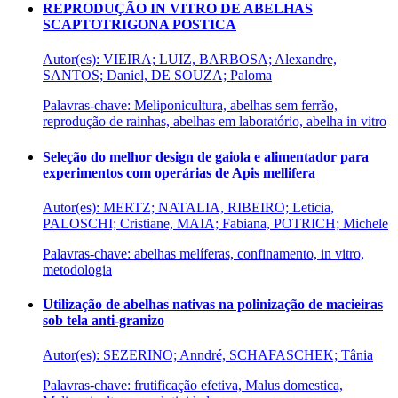
REPRODUÇÃO IN VITRO DE ABELHAS
SCAPTOTRIGONA POSTICA
Autor(es): VIEIRA; LUIZ, BARBOSA; Alexandre,
SANTOS; Daniel, DE SOUZA; Paloma
Palavras-chave: Meliponicultura, abelhas sem ferrão,
reprodução de rainhas, abelhas em laboratório, abelha in vitro
Seleção do melhor design de gaiola e alimentador para
experimentos com operárias de Apis mellifera
Autor(es): MERTZ; NATALIA, RIBEIRO; Leticia,
PALOSCHI; Cristiane, MAIA; Fabiana, POTRICH; Michele
Palavras-chave: abelhas melíferas, confinamento, in vitro,
metodologia
Utilização de abelhas nativas na polinização de macieiras
sob tela anti-granizo
Autor(es): SEZERINO; Anndré, SCHAFASCHEK; Tânia
Palavras-chave: frutificação efetiva, Malus domestica,