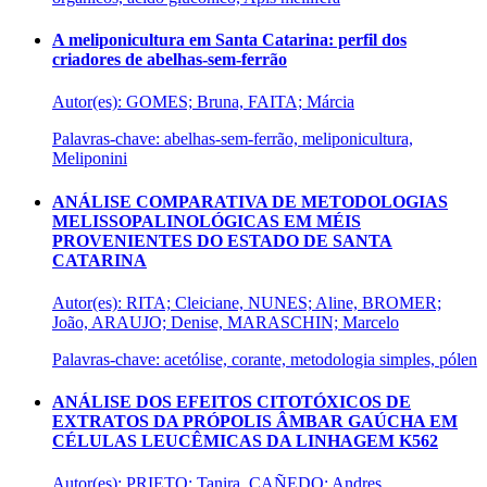
A meliponicultura em Santa Catarina: perfil dos
criadores de abelhas-sem-ferrão
Autor(es): GOMES; Bruna, FAITA; Márcia
Palavras-chave: abelhas-sem-ferrão, meliponicultura,
Meliponini
ANÁLISE COMPARATIVA DE METODOLOGIAS
MELISSOPALINOLÓGICAS EM MÉIS
PROVENIENTES DO ESTADO DE SANTA
CATARINA
Autor(es): RITA; Cleiciane, NUNES; Aline, BROMER;
João, ARAUJO; Denise, MARASCHIN; Marcelo
Palavras-chave: acetólise, corante, metodologia simples, pólen
ANÁLISE DOS EFEITOS CITOTÓXICOS DE
EXTRATOS DA PRÓPOLIS ÂMBAR GAÚCHA EM
CÉLULAS LEUCÊMICAS DA LINHAGEM K562
Autor(es): PRIETO; Tanira, CAÑEDO; Andres