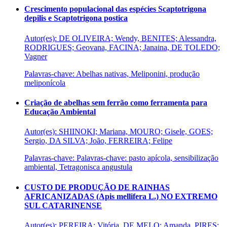
Crescimento populacional das espécies Scaptotrigona
depilis e Scaptotrigona postica
Autor(es): DE OLIVEIRA; Wendy, BENITES; Alessandra,
RODRIGUES; Geovana, FACINA; Janaina, DE TOLEDO;
Vagner
Palavras-chave: Abelhas nativas, Meliponini, produção
meliponícola
Criação de abelhas sem ferrão como ferramenta para
Educação Ambiental
Autor(es): SHIINOKI; Mariana, MOURO; Gisele, GOES;
Sergio, DA SILVA; João, FERREIRA; Felipe
Palavras-chave: Palavras-chave: pasto apícola, sensibilização
ambiental, Tetragonisca angustula
CUSTO DE PRODUÇÃO DE RAINHAS
AFRICANIZADAS (Apis mellifera L.) NO EXTREMO
SUL CATARINENSE
Autor(es): PEREIRA; Vitória, DE MELO; Amanda, PIRES;