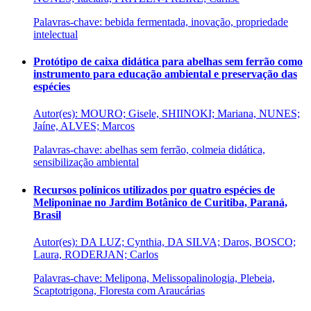
Palavras-chave: bebida fermentada, inovação, propriedade
intelectual
Protótipo de caixa didática para abelhas sem ferrão como
instrumento para educação ambiental e preservação das
espécies
Autor(es): MOURO; Gisele, SHIINOKI; Mariana, NUNES;
Jaíne, ALVES; Marcos
Palavras-chave: abelhas sem ferrão, colmeia didática,
sensibilização ambiental
Recursos polínicos utilizados por quatro espécies de
Meliponinae no Jardim Botânico de Curitiba, Paraná,
Brasil
Autor(es): DA LUZ; Cynthia, DA SILVA; Daros, BOSCO;
Laura, RODERJAN; Carlos
Palavras-chave: Melipona, Melissopalinologia, Plebeia,
Scaptotrigona, Floresta com Araucárias