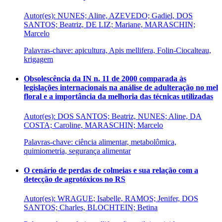
Autor(es): NUNES; Aline, AZEVEDO; Gadiel, DOS
SANTOS; Beatriz, DE LIZ; Mariane, MARASCHIN;
Marcelo
Palavras-chave: apicultura, Apis mellifera, Folin-Ciocalteau,
krigagem
Obsolescência da IN n. 11 de 2000 comparada às
legislações internacionais na análise de adulteração no mel
floral e a importância da melhoria das técnicas utilizadas
Autor(es): DOS SANTOS; Beatriz, NUNES; Aline, DA
COSTA; Caroline, MARASCHIN; Marcelo
Palavras-chave: ciência alimentar, metabolômica,
quimiometria, segurança alimentar
O cenário de perdas de colmeias e sua relação com a
detecção de agrotóxicos no RS
Autor(es): WRAGUE; Isabelle, RAMOS; Jenifer, DOS
SANTOS; Charles, BLOCHTEIN; Betina