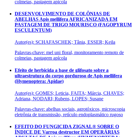
colmeias, pastagem apícola
DESENVOLVIMENTO DE COLÔNIAS DE
ABELHAS Apis mellifera AFRICANIZADA EM
PASTAGEM DE TRIGO MOURISCO (FAGOPYRUM
ESCULENTUM)
Autor(es): SCHAFASCHEK; Tânia, ESSER; Keila
Palavras-chave: mel uni floral, monitoramento remoto de
colmeias, pastagem apícola
Efeito de herbicida a base de glifosato sobre a
ultraestrutura do corpo gorduroso de Apis mellifera
(Hymenoptera: Apidae)
Autor(es): GOMES; Leticia, FAITA; Márcia, CHAVES;
Adriana, NODARI; Rubens, LOPES; Susane
Palavras-chave: abelhas sociais, agrotóxicos, microscopia
eletrônia de transmissão, retículo endoplasmático rugoso
EFEITO DO FUNGICIDA ZIGNAL® SOBRE O
ÍNDICE DE Varroa destructor EM OPERÁRIAS