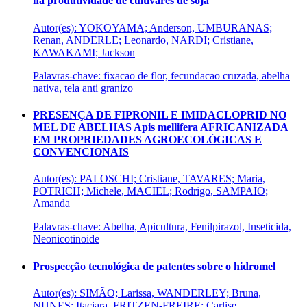
na produtividade de cultivares de soja
Autor(es): YOKOYAMA; Anderson, UMBURANAS;
Renan, ANDERLE; Leonardo, NARDI; Cristiane,
KAWAKAMI; Jackson
Palavras-chave: fixacao de flor, fecundacao cruzada, abelha
nativa, tela anti granizo
PRESENÇA DE FIPRONIL E IMIDACLOPRID NO
MEL DE ABELHAS Apis mellifera AFRICANIZADA
EM PROPRIEDADES AGROECOLÓGICAS E
CONVENCIONAIS
Autor(es): PALOSCHI; Cristiane, TAVARES; Maria,
POTRICH; Michele, MACIEL; Rodrigo, SAMPAIO;
Amanda
Palavras-chave: Abelha, Apicultura, Fenilpirazol, Inseticida,
Neonicotinoide
Prospecção tecnológica de patentes sobre o hidromel
Autor(es): SIMÃO; Larissa, WANDERLEY; Bruna,
NUNES; Itaciara, FRITZEN-FREIRE; Carlise