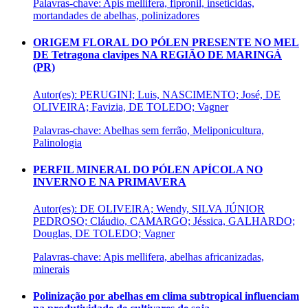
Palavras-chave: Apis mellifera, fipronil, inseticidas,
mortandades de abelhas, polinizadores
ORIGEM FLORAL DO PÓLEN PRESENTE NO MEL
DE Tetragona clavipes NA REGIÃO DE MARINGÁ
(PR)
Autor(es): PERUGINI; Luis, NASCIMENTO; José, DE
OLIVEIRA; Favizia, DE TOLEDO; Vagner
Palavras-chave: Abelhas sem ferrão, Meliponicultura,
Palinologia
PERFIL MINERAL DO PÓLEN APÍCOLA NO
INVERNO E NA PRIMAVERA
Autor(es): DE OLIVEIRA; Wendy, SILVA JÚNIOR
PEDROSO; Cláudio, CAMARGO; Jéssica, GALHARDO;
Douglas, DE TOLEDO; Vagner
Palavras-chave: Apis mellifera, abelhas africanizadas,
minerais
Polinização por abelhas em clima subtropical influenciam