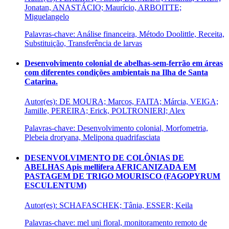
Jonatan, ANASTÁCIO; Maurício, ARBOITTE;
Miguelangelo
Palavras-chave: Análise financeira, Método Doolittle, Receita,
Substituição, Transferência de larvas
Desenvolvimento colonial de abelhas-sem-ferrão em áreas
com diferentes condições ambientais na Ilha de Santa
Catarina.
Autor(es): DE MOURA; Marcos, FAITA; Márcia, VEIGA;
Jamille, PEREIRA; Erick, POLTRONIERI; Alex
Palavras-chave: Desenvolvimento colonial, Morfometria,
Plebeia droryana, Melipona quadrifasciata
DESENVOLVIMENTO DE COLÔNIAS DE
ABELHAS Apis mellifera AFRICANIZADA EM
PASTAGEM DE TRIGO MOURISCO (FAGOPYRUM
ESCULENTUM)
Autor(es): SCHAFASCHEK; Tânia, ESSER; Keila
Palavras-chave: mel uni floral, monitoramento remoto de