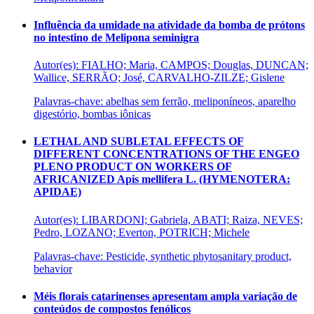
Influência da umidade na atividade da bomba de prótons
no intestino de Melipona seminigra
Autor(es): FIALHO; Maria, CAMPOS; Douglas, DUNCAN;
Wallice, SERRÃO; José, CARVALHO-ZILZE; Gislene
Palavras-chave: abelhas sem ferrão, meliponíneos, aparelho
digestório, bombas iônicas
LETHAL AND SUBLETAL EFFECTS OF
DIFFERENT CONCENTRATIONS OF THE ENGEO
PLENO PRODUCT ON WORKERS OF
AFRICANIZED Apis mellifera L. (HYMENOTERA:
APIDAE)
Autor(es): LIBARDONI; Gabriela, ABATI; Raiza, NEVES;
Pedro, LOZANO; Everton, POTRICH; Michele
Palavras-chave: Pesticide, synthetic phytosanitary product,
behavior
Méis florais catarinenses apresentam ampla variação de
conteúdos de compostos fenólicos