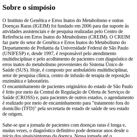
Sobre o simpósio
O Instituto de Genética e Erros Inatos do Metabolismo e outras
Doenças Raras (IGEIM) foi fundado em 2006 para dar suporte às
atividades assistenciais e de pesquisa realizadas pelo Centro de
Referência em Erros Inatos do Metabolismo (CREIM). O CREIM
faz parte do setor de Genética e Erros Inatos do Metabolismo do
Departamento de Pediatria da Universidade Federal de São Paulo
(UNIFESP) e, desde 1997, é responsável pelo atendimento
multidisciplinar e pelo acolhimento de pacientes com diagnóstico de
erros inatos do metabolismo provenientes do Sistema Único de
Saúde (SUS). Hoje, é composto por ambulatório multidisciplinar,
setor de pesquisa clínica, centro de infusão de terapia de reposição
enzimática e laboratório.
O encaminhamento de pacientes originários do estado de São Paulo
é feito por meio da Central de Regulação de Oferta de Serviços de
Saúde (CROSS) e, para pacientes de outros estados, o agendamento
é realizado por meio de encaminhamento para "tratamento fora do
domicílio (TFD)" pela secretaria de estado de saúde de seu estado
de origem.
Sabe-se que a jornada de pacientes com doenças raras é longa e,
muitas vezes, o diagnóstico definitivo pode demorar anos desde o
início dos sinais/sintomas da doença. Nessa jornada até o