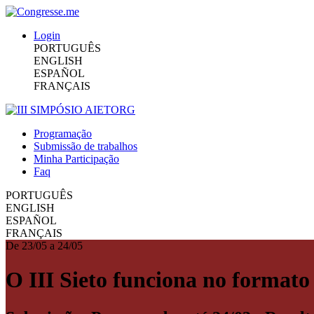
Login
PORTUGUÊS
ENGLISH
ESPAÑOL
FRANÇAIS
Programação
Submissão de trabalhos
Minha Participação
Faq
PORTUGUÊS
ENGLISH
ESPAÑOL
FRANÇAIS
De 23/05 a 24/05
O III Sieto funciona no forma