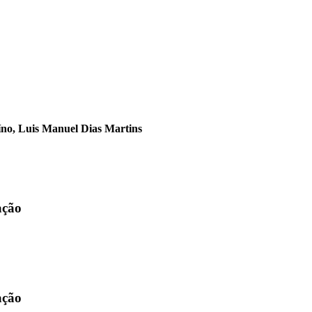
íno, Luis Manuel Dias Martins
ação
ação