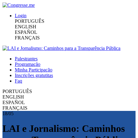
Login
PORTUGUÊS
ENGLISH
ESPAÑOL
FRANÇAIS
Palestrantes
Programação
Minha Participação
Inscrições gratutitas
Faq
PORTUGUÊS
ENGLISH
ESPAÑOL
FRANÇAIS
18/05
LAI e Jornalismo: Caminhos