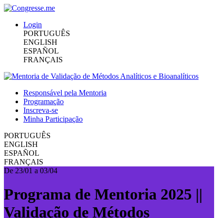
Login
PORTUGUÊS
ENGLISH
ESPAÑOL
FRANÇAIS
Responsável pela Mentoria
Programação
Inscreva-se
Minha Participação
PORTUGUÊS
ENGLISH
ESPAÑOL
FRANÇAIS
De 23/01 a 03/04
Programa de Mentoria 2025 ||
Validação de Métodos