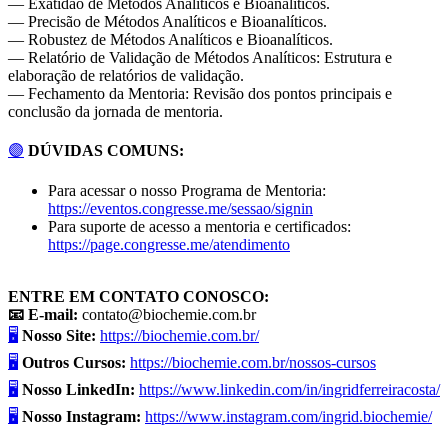
— Exatidão de Métodos Analíticos e Bioanalíticos.
— Precisão de Métodos Analíticos e Bioanalíticos.
— Robustez de Métodos Analíticos e Bioanalíticos.
— Relatório de Validação de Métodos Analíticos: Estrutura e
elaboração de relatórios de validação.
— Fechamento da Mentoria: Revisão dos pontos principais e
conclusão da jornada de mentoria.
🟣
DÚVIDAS COMUNS:
Para acessar o nosso Programa de Mentoria:
https://eventos.congresse.me/sessao/signin
Para suporte de acesso a mentoria e certificados:
https://page.congresse.me/atendimento
ENTRE EM CONTATO CONOSCO:
📧 E-mail:
contato@biochemie.com.br
🖥️
Nosso Site:
https://biochemie.com.br/
🖥️
Outros Cursos:
https://biochemie.com.br/nossos-cursos
🖥️
Nosso LinkedIn:
https://www.linkedin.com/in/ingridferreiracosta/
🖥️
Nosso Instagram:
https://www.instagram.com/ingrid.biochemie/