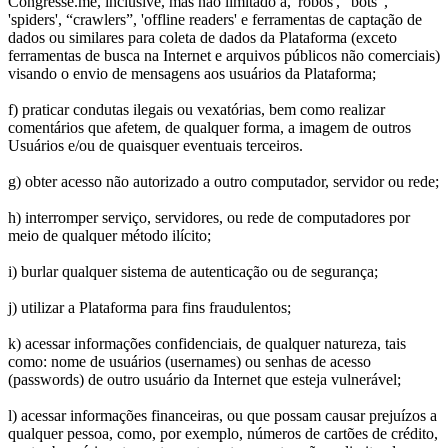
Congresse.me, inclusive, mas não limitado a, 'robôs', “bots”,
'spiders', “crawlers”, 'offline readers' e ferramentas de captação de
dados ou similares para coleta de dados da Plataforma (exceto
ferramentas de busca na Internet e arquivos públicos não comerciais)
visando o envio de mensagens aos usuários da Plataforma;
f) praticar condutas ilegais ou vexatórias, bem como realizar
comentários que afetem, de qualquer forma, a imagem de outros
Usuários e/ou de quaisquer eventuais terceiros.
g) obter acesso não autorizado a outro computador, servidor ou rede;
h) interromper serviço, servidores, ou rede de computadores por
meio de qualquer método ilícito;
i) burlar qualquer sistema de autenticação ou de segurança;
j) utilizar a Plataforma para fins fraudulentos;
k) acessar informações confidenciais, de qualquer natureza, tais
como: nome de usuários (usernames) ou senhas de acesso
(passwords) de outro usuário da Internet que esteja vulnerável;
l) acessar informações financeiras, ou que possam causar prejuízos a
qualquer pessoa, como, por exemplo, números de cartões de crédito,