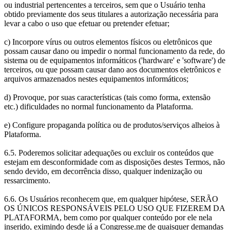
ou industrial pertencentes a terceiros, sem que o Usuário tenha
obtido previamente dos seus titulares a autorização necessária para
levar a cabo o uso que efetuar ou pretender efetuar;
c) Incorpore vírus ou outros elementos físicos ou eletrônicos que
possam causar dano ou impedir o normal funcionamento da rede, do
sistema ou de equipamentos informáticos ('hardware' e 'software') de
terceiros, ou que possam causar dano aos documentos eletrônicos e
arquivos armazenados nestes equipamentos informáticos;
d) Provoque, por suas características (tais como forma, extensão
etc.) dificuldades no normal funcionamento da Plataforma.
e) Configure propaganda política ou de produtos/serviços alheios à
Plataforma.
6.5. Poderemos solicitar adequações ou excluir os conteúdos que
estejam em desconformidade com as disposições destes Termos, não
sendo devido, em decorrência disso, qualquer indenização ou
ressarcimento.
6.6. Os Usuários reconhecem que, em qualquer hipótese, SERÃO
OS ÚNICOS RESPONSÁVEIS PELO USO QUE FIZEREM DA
PLATAFORMA, bem como por qualquer conteúdo por ele nela
inserido, eximindo desde já a Congresse.me de quaisquer demandas