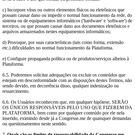
c) Incorpore vírus ou outros elementos físicos ou eletrônicos que
possam causar dano ou impedir o normal funcionamento da rede, do
sistema ou de equipamentos informáticos ('hardware' e 'software') de
terceiros, ou que possam causar dano aos documentos eletrônicos e
arquivos armazenados nestes equipamentos informáticos;
d) Provoque, por suas características (tais como forma, extensão
etc.) dificuldades no normal funcionamento da Plataforma.
e) Configure propaganda política ou de produtos/serviços alheios à
Plataforma.
6.5. Poderemos solicitar adequações ou excluir os conteúdos que
estejam em desconformidade com as disposições destes Termos, não
sendo devido, em decorrência disso, qualquer indenização ou
ressarcimento.
6.6. Os Usuários reconhecem que, em qualquer hipótese, SERÃO
OS ÚNICOS RESPONSÁVEIS PELO USO QUE FIZEREM DA
PLATAFORMA, bem como por qualquer conteúdo por ele nela
inserido, eximindo desde já a Congresse.me de quaisquer demandas
ou questionamentos neste sentido.
7.
Quais são os limites de responsabilidade da Congresse.me