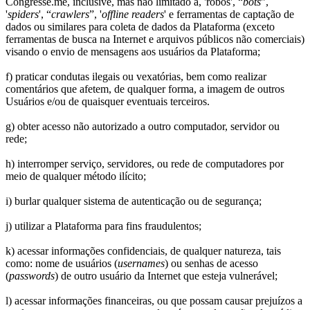
Congresse.me, inclusive, mas não limitado a, 'robôs', “
bots
”,
'
spiders
', “
crawlers
”, '
offline readers
' e ferramentas de captação de
dados ou similares para coleta de dados da Plataforma (exceto
ferramentas de busca na Internet e arquivos públicos não comerciais)
visando o envio de mensagens aos usuários da Plataforma;
f) praticar condutas ilegais ou vexatórias, bem como realizar
comentários que afetem, de qualquer forma, a imagem de outros
Usuários e/ou de quaisquer eventuais terceiros.
g) obter acesso não autorizado a outro computador, servidor ou
rede;
h) interromper serviço, servidores, ou rede de computadores por
meio de qualquer método ilícito;
i) burlar qualquer sistema de autenticação ou de segurança;
j) utilizar a Plataforma para fins fraudulentos;
k) acessar informações confidenciais, de qualquer natureza, tais
como: nome de usuários (
usernames
) ou senhas de acesso
(
passwords
) de outro usuário da Internet que esteja vulnerável;
l) acessar informações financeiras, ou que possam causar prejuízos a