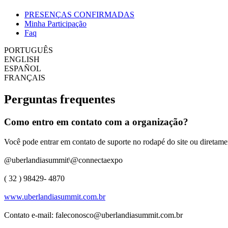
PRESENÇAS CONFIRMADAS
Minha Participação
Faq
PORTUGUÊS
ENGLISH
ESPAÑOL
FRANÇAIS
Perguntas frequentes
Como entro em contato com a organização?
Você pode entrar em contato de suporte no rodapé do site ou direta
@uberlandiasummit\@connectaexpo
( 32 ) 98429- 4870
www.uberlandiasummit.com.br
Contato e-mail: faleconosco@uberlandiasummit.com.br