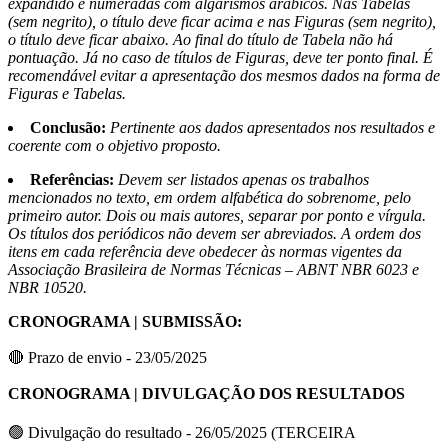
expandido e numeradas com algarismos arábicos. Nas Tabelas
(sem negrito), o título deve ficar acima e nas Figuras (sem negrito),
o título deve ficar abaixo. Ao final do título de Tabela não há
pontuação. Já no caso de títulos de Figuras, deve ter ponto final. É
recomendável evitar a apresentação dos mesmos dados na forma de
Figuras e Tabelas.
Conclusão:
Pertinente aos dados apresentados nos resultados e
coerente com o objetivo proposto.
Referências:
Devem ser listados apenas os trabalhos
mencionados no texto, em ordem alfabética do sobrenome, pelo
primeiro autor. Dois ou mais autores, separar por ponto e vírgula.
Os títulos dos periódicos não devem ser abreviados. A ordem dos
itens em cada referência deve obedecer às normas vigentes da
Associação Brasileira de Normas Técnicas – ABNT NBR 6023 e
NBR 10520.
CRONOGRAMA | SUBMISSÃO:
🔴 Prazo de envio - 23/05/2025
CRONOGRAMA | DIVULGAÇÃO DOS RESULTADOS
🟢 Divulgação do resultado - 26/05/2025 (TERCEIRA