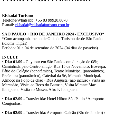
Elshadai Turismo
Telefone/Whatsapp: +55 83 99928.8070
E-mail:
elshadai@elshadaiturismo.com.br
SÃO PAULO + RIO DE JANEIRO 2024 - EXCLUSIVO*
*Com acompanhamento de Guia de Turismo desde São Paulo
(idioma: inglês)
Período: 01 a 04 de setembro de 2024 (04 dias de passeios)
INCLUI:
• Dia: 01/09
- City tour em São Paulo com duração de 08h;
Caminhada pelo Centro antigo, Rua 15 de Novembro, Bovespa,
Pátio do Colégio (panorâmico), Teatro Municipal (panorâmico),
Prefeitura (panorâmico), Catedral da Sé, Mercado Municipal,
Almoço na Fogo de chão - Rua Augusta (não incluso), visita ao
Mercadão, Visita ao Beco do Batman, Visita Mirante Mac
Ibirapuera, Visita ao Museu, Afro P. Ibirapuera.
• Dia: 02/09
- Transfer ida: Hotel Hilton São Paulo / Aeroporto
Congonhas;
• Dia: 02/09
- Transfer ida: Aeroporto Galeão (Rio de Janeiro) /