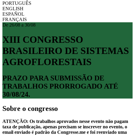
PORTUGUÊS
ENGLISH
ESPAÑOL
FRANÇAIS
De 26/08 a 30/08
XIII CONGRESSO
BRASILEIRO DE SISTEMAS
AGROFLORESTAIS
PRAZO PARA SUBMISSÃO DE
TRABALHOS PRORROGADO ATÉ
30/08/24.
Sobre o congresso
ATENÇÃO: Os trabalhos aprovados nesse evento não pagam
taxa de publicação, apenas precisam se inscrever no evento, o
email enviado é padrão da Congresse.me e foi reenviado uma