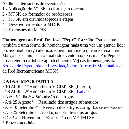
As linhas
temáticas
do evento são:
1 - Aplicação do MTSK na formação docente
2 - MTSK do formador de professores
3 - MTSK em distintos tópicos e etapas
4 - Desenvolvimento do MTSK
5 - Extensões do MTSK
Homenagem ao Prof. Dr. José "Pepe" Carrillo.
Este evento
também é uma forma de homenagear mais uma vez um grande líder
profissional, amigo afetuoso e bem humorado que nos deixou em
Março deste ano, sem o qual este evento não existiria. Ao Pepe o
nosso eterno carinho e agradecimento. Veja as homenagens da
Sociedade Espanhola de Investigação em Educação Matemática
e
da Red Iberoamericana MTSK.
DATAS IMPORTANTES
• 16 Abril – 1º Anúncio do V CIMTSK [Interno]
• 26 Abril – 2º Anúncio do V CIMTSK [
Baixar
]
•
Até 15 Julho* – Submissão de artigos
• Até 25 Agosto* – Resultado dos artigos submetidos
• Até 10 Setembro* – Reenvio dos artigos corrigidos se necessário
• Até 25 Setembro – Aceitação definitiva dos artigos
• De 3 a 5 Novembro – Realização do V CIMTSK
* Prazo estendido