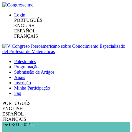
Login
PORTUGUÊS
ENGLISH
ESPAÑOL
FRANÇAIS
Palestrantes
Programação
Submissão de Artigos
Anais
Inscrição
Minha Participação
Faq
PORTUGUÊS
ENGLISH
ESPAÑOL
FRANÇAIS
De 03/11 a 05/11