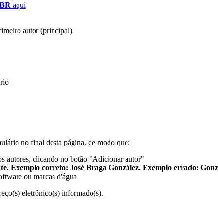
TBR
aqui
meiro autor (principal).
ário
lário no final desta página, de modo que:
os autores, clicando no botão "Adicionar autor"
te. Exemplo correto: José Braga González. Exemplo errado: Gonza
oftware ou marcas d'água
ço(s) eletrônico(s) informado(s).