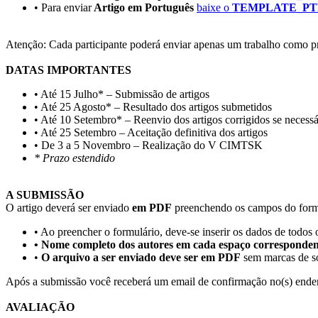
• Para enviar
Artigo em Português
baixe o
TEMPLATE_P
Atenção: Cada participante poderá enviar apenas um trabalho como pri
DATAS IMPORTANTES
• Até 15 Julho* – Submissão de artigos
• Até 25 Agosto* – Resultado dos artigos submetidos
• Até 10 Setembro* – Reenvio dos artigos corrigidos se necess
• Até 25 Setembro – Aceitação definitiva dos artigos
• De 3 a 5 Novembro – Realização do V CIMTSK
* Prazo estendido
A SUBMISSÃO
O artigo deverá ser enviado
em PDF
preenchendo os campos do formu
• Ao preencher o formulário, deve-se inserir os dados de todos 
• Nome completo dos autores em cada espaço corresponden
•
O arquivo a ser enviado deve ser em PDF
sem marcas de s
Após a submissão você receberá um email de confirmação no(s) endere
AVALIAÇÃO