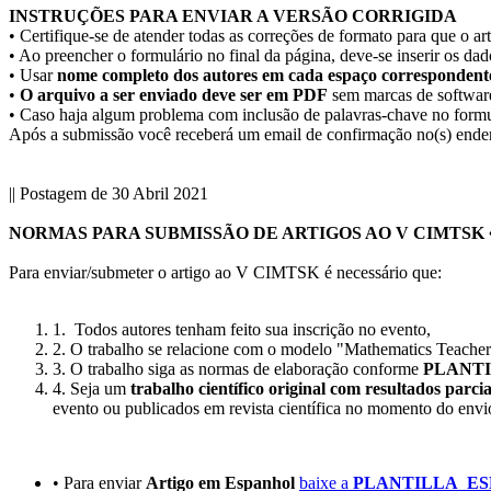
INSTRUÇÕES PARA ENVIAR A VERSÃO CORRIGIDA
• Certifique-se de atender todas as correções de formato para que o 
• Ao preencher o formulário no final da página, deve-se inserir os da
• Usar
nome completo dos autores em cada espaço correspondente
•
O arquivo a ser enviado deve ser em PDF
sem marcas de softwar
•
Caso haja algum problema com inclusão de palavras-chave no formulár
Após a submissão você receberá um email de confirmação no(s) endere
|| Postagem de 30 Abril 2021
NORMAS PARA SUBMISSÃO DE ARTIGOS AO V CIMTSK •
Para enviar/submeter o artigo ao V CIMTSK é necessário que:
1. Todos autores tenham feito sua inscrição no evento,
2. O trabalho se relacione com o modelo "Mathematics Teache
3. O trabalho siga as normas de elaboração conforme
PLANTI
4. Seja um
trabalho científico original com resultados parcia
evento ou publicados em revista científica no momento do envi
• Para enviar
Artigo em Espanhol
baixe a
PLANTILLA_E