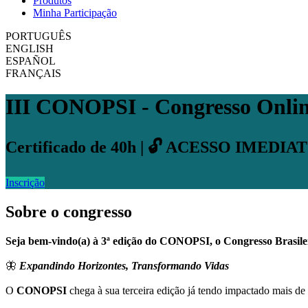
Produtos
Minha Participação
PORTUGUÊS
ENGLISH
ESPAÑOL
FRANÇAIS
III CONOPSI - Congresso Online
Certificado de 40h | 🔓 ACESSO IMEDIA
Inscrição
Sobre o congresso
Seja bem-vindo(a) à 3ª edição do CONOPSI, o Congresso Brasilei
🦋
Expandindo Horizontes, Transformando Vidas
O
CONOPSI
chega à sua terceira edição já tendo impactado mais de