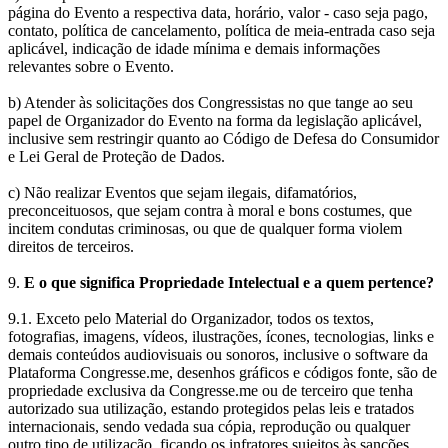
página do Evento a respectiva data, horário, valor - caso seja pago,
contato, política de cancelamento, política de meia-entrada caso seja
aplicável, indicação de idade mínima e demais informações
relevantes sobre o Evento.
b) Atender às solicitações dos Congressistas no que tange ao seu
papel de Organizador do Evento na forma da legislação aplicável,
inclusive sem restringir quanto ao Código de Defesa do Consumidor
e Lei Geral de Proteção de Dados.
c) Não realizar Eventos que sejam ilegais, difamatórios,
preconceituosos, que sejam contra à moral e bons costumes, que
incitem condutas criminosas, ou que de qualquer forma violem
direitos de terceiros.
9.
E o que significa Propriedade Intelectual e a quem pertence?
9.1.
Exceto pelo Material do Organizador, todos os textos,
fotografias, imagens, vídeos, ilustrações, ícones, tecnologias, links e
demais conteúdos audiovisuais ou sonoros, inclusive o software da
Plataforma Congresse.me, desenhos gráficos e códigos fonte, são de
propriedade exclusiva da Congresse.me ou de terceiro que tenha
autorizado sua utilização, estando protegidos pelas leis e tratados
internacionais, sendo vedada sua cópia, reprodução ou qualquer
outro tipo de utilização, ficando os infratores sujeitos às sanções