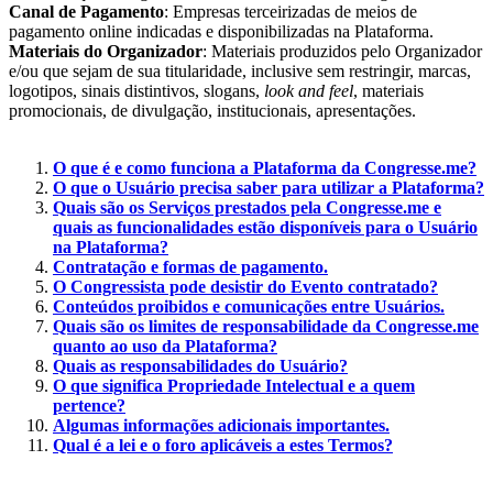
Canal de Pagamento
: Empresas terceirizadas de meios de
pagamento online indicadas e disponibilizadas na Plataforma.
Materiais do Organizador
: Materiais produzidos pelo Organizador
e/ou que sejam de sua titularidade, inclusive sem restringir, marcas,
logotipos, sinais distintivos, slogans,
look and feel
, materiais
promocionais, de divulgação, institucionais, apresentações.
O que é e como funciona a Plataforma da Congresse.me?
O que o Usuário precisa saber para utilizar a Plataforma?
Quais são os Serviços prestados pela Congresse.me e
quais as funcionalidades estão disponíveis para o Usuário
na Plataforma?
Contratação e formas de pagamento.
O Congressista pode desistir do Evento contratado?
Conteúdos proibidos e comunicações entre Usuários.
Quais são os limites de responsabilidade da Congresse.me
quanto ao uso da Plataforma?
Quais as responsabilidades do Usuário?
O que significa Propriedade Intelectual e a quem
pertence?
Algumas informações adicionais importantes.
Qual é a lei e o foro aplicáveis a estes Termos?