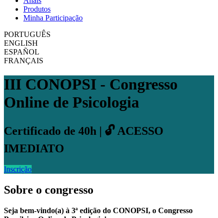
Anais
Produtos
Minha Participação
PORTUGUÊS
ENGLISH
ESPAÑOL
FRANÇAIS
III CONOPSI - Congresso
Online de Psicologia
Certificado de 40h | 🔓 ACESSO
IMEDIATO
Inscrição
Sobre o congresso
Seja bem-vindo(a) à 3ª edição do CONOPSI, o Congresso