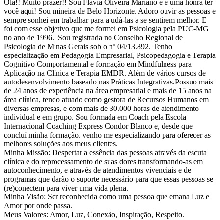
Olá!! Muito prazer!! Sou Flavia Oliveira Mariano e é uma honra ter
você aqui! Sou mineira de Belo Horizonte. Adoro ouvir as pessoas e
sempre sonhei em trabalhar para ajudá-las a se sentirem melhor. E
foi com esse objetivo que me formei em Psicologia pela PUC-MG
no ano de 1996. Sou registrada no Conselho Regional de
Psicologia de Minas Gerais sob o nº 04/13.892. Tenho
especialização em Pedagogia Empresarial, Psicopedagogia e Terapia
Cognitivo Comportamental e formação em Mindfulness para
Aplicação na Clínica e Terapia EMDR. Além de vários cursos de
autodesenvolvimento baseado nas Práticas Integrativas.Possuo mais
de 24 anos de experiência na área empresarial e mais de 15 anos na
área clínica, tendo atuado como gestora de Recursos Humanos em
diversas empresas, e com mais de 30.000 horas de atendimento
individual e em grupo. Sou formada em Coach pela Escola
Internacional Coaching Express Condor Blanco e, desde que
concluí minha formação, venho me especializando para oferecer as
melhores soluções aos meus clientes.
Minha Missão: Despertar a essência das pessoas através da escuta
clínica e do reprocessamento de suas dores transformando-as em
autoconhecimento, e através de atendimentos vivenciais e de
programas que darão o suporte necessário para que essas pessoas se
(re)conectem para viver uma vida plena.
Minha Visão: Ser reconhecida como uma pessoa que emana Luz e
Amor por onde passa.
Meus Valores: Amor, Luz, Conexão, Inspiração, Respeito.