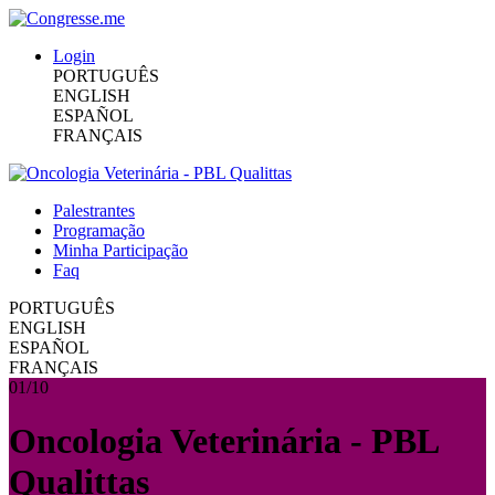
Login
PORTUGUÊS
ENGLISH
ESPAÑOL
FRANÇAIS
Palestrantes
Programação
Minha Participação
Faq
PORTUGUÊS
ENGLISH
ESPAÑOL
FRANÇAIS
01/10
Oncologia Veterinária - PBL
Qualittas