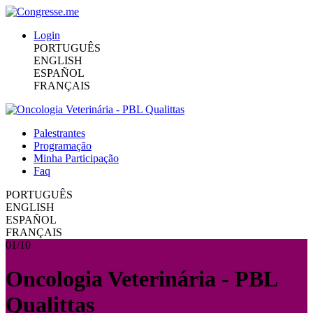
Login
PORTUGUÊS
ENGLISH
ESPAÑOL
FRANÇAIS
Palestrantes
Programação
Minha Participação
Faq
PORTUGUÊS
ENGLISH
ESPAÑOL
FRANÇAIS
01/10
Oncologia Veterinária - PBL
Qualittas