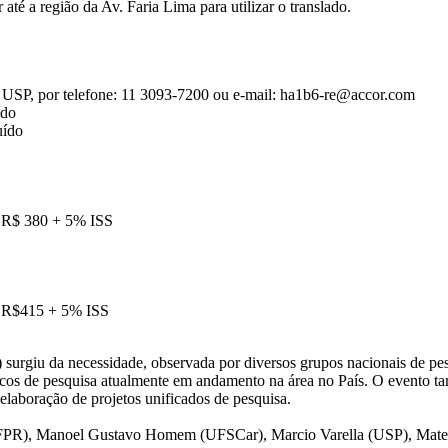
até a região da Av. Faria Lima para utilizar o translado.
USP, por telefone: 11 3093-7200 ou e-mail: ha1b6-re@accor.com
ído
uído
 = R$ 380 + 5% ISS
 = R$415 + 5% ISS
rgiu da necessidade, observada por diversos grupos nacionais de pesq
ópicos de pesquisa atualmente em andamento na área no País. O evento t
 elaboração de projetos unificados de pesquisa.
FPR), Manoel Gustavo Homem (UFSCar), Marcio Varella (USP), Mateu