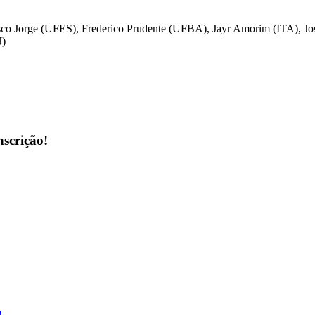
isco Jorge (UFES), Frederico Prudente (UFBA), Jayr Amorim (ITA), 
J)
scrição!
)