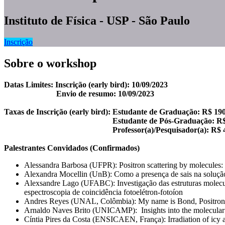
Instituto de Física - USP - São Paulo
Inscrição
Sobre o workshop
Datas Limites: Inscrição (early bird): 10/09/2023
Envio de resumo: 10/09/2023
Taxas de Inscrição (early bird): Estudante de Graduação: R$ 19
Estudante de Pós-Graduação: R$ 30
Professor(a)/Pesquisador(a): R$ 45
Palestrantes Convidados (Confirmados)
Alessandra Barbosa (UFPR): Positron scattering by molecules: 
Alexandra Mocellin (UnB): Como a presença de sais na solução 
Alexsandre Lago (UFABC): Investigação das estruturas molecul
espectroscopia de coincidência fotoelétron-fotoíon
Andres Reyes (UNAL, Colômbia): My name is Bond, Positro
Arnaldo Naves Brito (UNICAMP): Insights into the molecular c
Cíntia Pires da Costa (ENSICAEN, França): Irradiation of icy 