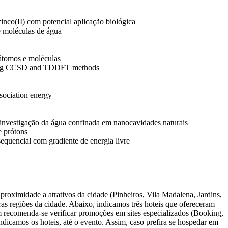
inco(II) com potencial aplicação biológica
e moléculas de água
 átomos e moléculas
 using CCSD and TDDFT methods
sociation energy
vestigação da água confinada em nanocavidades naturais
e prótons
quencial com gradiente de energia livre
proximidade a atrativos da cidade (Pinheiros, Vila Madalena, Jardins,
as regiões da cidade. Abaixo, indicamos três hoteis que ofereceram
ém recomenda-se verificar promoções em sites especializados (Booking,
camos os hoteis, até o evento. Assim, caso prefira se hospedar em