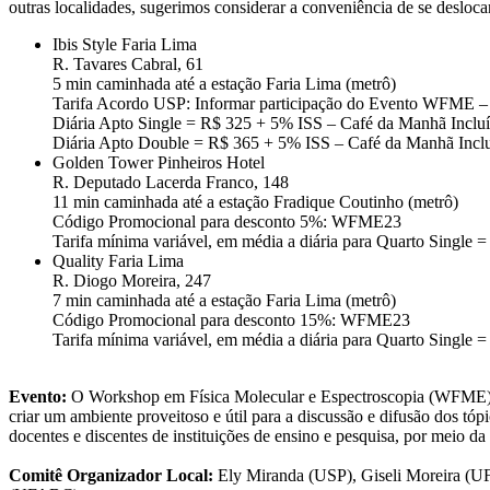
outras localidades, sugerimos considerar a conveniência de se deslocar 
Ibis Style Faria Lima
R. Tavares Cabral, 61
5 min caminhada até a estação Faria Lima (metrô)
Tarifa Acordo USP: Informar participação do Evento WFME – 
Diária Apto Single = R$ 325 + 5% ISS – Café da Manhã Inclu
Diária Apto Double = R$ 365 + 5% ISS – Café da Manhã Incl
Golden Tower Pinheiros Hotel
R. Deputado Lacerda Franco, 148
11 min caminhada até a estação Fradique Coutinho (metrô)
Código Promocional para desconto 5%: WFME23
Tarifa mínima variável, em média a diária para Quarto Single
Quality Faria Lima
R. Diogo Moreira, 247
7 min caminhada até a estação Faria Lima (metrô)
Código Promocional para desconto 15%: WFME23
Tarifa mínima variável, em média a diária para Quarto Single
Evento:
O Workshop em Física Molecular e Espectroscopia (WFME) su
criar um ambiente proveitoso e útil para a discussão e difusão dos t
docentes e discentes de instituições de ensino e pesquisa, por meio da
Comitê Organizador Local:
Ely Miranda (USP), Giseli Moreira (U