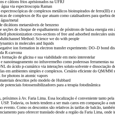
s e cátions frios aprisionados na UFRJ
e água via espectroscopia Raman
pectroscópicas de complexos metálicos bioinspirados de ferro(III) e z
ópicas de complexos de Ru que atuam como catalisadores para quebra d
 água/metal
de dicátions metaestáveis de benzeno
 seções de choque de espalhamento de pósitrons de baixa energia em
hell photoionization cross-sections of free and adsorbed molecules
ultichannel Method: Science we do with people
dynamics in molecules and liquids
gative ion formation in electron transfer experiments: DO–D bond dis
 da R-carvona
formação de glicina e sua viabilidade em meio interestelar
nanoimageamento no infravermelho como poderosas ferramentas na in
do ácido p-cumárico via interações soluto-solvente e dissociação d
las em ambientes simples e complexos. Cenário eficiente do QM/MM se
 for photons in atomic vapors
materiais descritos pelo modelo de Hubbard
 potenciais fotossensibilizadores para a terapia fotodinâmica
 próximos à Av. Faria Lima. Essa localização é conveniente tanto pela 
 USP. Todavia, os hoteis tendem a ser mais caros em comparação a outr
ao evento. Como os descontos são relativos às tarifas de balcão, tamb
nto para oferecer translado desde a região da Faria Lima, onde indi