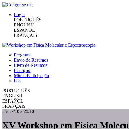
Login
PORTUGUÊS
ENGLISH
ESPAÑOL
FRANÇAIS
Programa
Envio de Resumos
Livro de Resumos
Inscrição
Minha Participação
Faq
PORTUGUÊS
ENGLISH
ESPAÑOL
FRANÇAIS
De 17/10 a 20/10
XV Workshop em Física Molecul