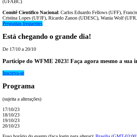
(UFABC)
Comitê Científico Nacional
: Carlos Eduardo Fellows (UFF), Franc
Cristina Lopes (UFJF), Ricardo Zanon (UDESC), Wania Wolf (UFR
Perguntas frequentes
Está chegando o grande dia!
De 17/10 a 20/10
Participe do WFME 2023! Faça agora mesmo a sua in
Inscreva-se
Programa
(sujeita a alterações)
17/10/23
18/10/23
19/10/23
20/10/23
Fuso horário do evento (faça login para alterar):
Brasilia (GMT-03:00