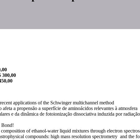
0,00
0,00
0,00
recent applications of the Schwinger multichannel method
afeta a propensão a superfície de aminoácidos relevantes à atmosfera
ares e da dinâmica de fotoionização dissociativa induzida por radiaç
n Bond!
omposition of ethanol-water liquid mixtures through electron spectro
astrophysical compounds: high mass resolution spectrometry and the fo