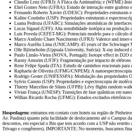
Claudio Lenz (UFRJ): A Física da Antimatéria; e (WFME) ânion
Eliel Gomes Neto (UFBA): Estudo de interação entre grafeno 
Fernando Roberto Xavier (UDESC): Propriedades estruturais e es
Kaline Coutinho (USP): Propriedades estruturais e espectrosc
Luana Pedroza (UFABC): Simulações atomísticas de interfaces
Lucas Sigaud (UFF): Alta sensibilidade isotópica na produção 
Luis Poveda (CEFET-MG): Potenciais modelo para o cálculo de
Marco Antônio Chaer Nascimento (UFRJ): Valence and inner-s
Marco Aurélio Lima (UNICAMP): 45 years of the Schwinger M
Olle Björneholm (Uppsala University, Suécia): X-ray induced 
Paulo Limão-Vieira (NOVA, Portugal): Isotope effect in D2O ne
Raony Amorim (UFJF): Fragmentação por impacto de elétrons
Rene Felipe Spada (ITA): Estudo de caminhos reacionais para a 
Raphaela de Oliveira (UFMG/CNPEM): A nanoespectroscopia e 
Rodrigo Gester (UNIFESSPA): Modulação das propriedades ONL 
Sylvio Canuto (USP): Propriedades e espectroscopia de molécu
Thierry Marcelino de Silans (UFPB): Lévy flights random walk
Vivian França (UNESP): Transições de fase quânticas em nano
Willian Ricardo Rocha (UFMG): Estados excitados eletrônicos de
Hospedagem:
entramos em contato com hoteis na região de Pinheiros,
Av. Paulista) quanto pela facilidade de deslocamento até o Campus da
descontos, em especial o Ibis que tem acordo com a USP não restrito 
Trivago e congêneres). IMPORTANTE: No momento, buscamos financiame