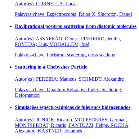
Autor(es): CORNETTA; Lucas
Palavras-chave: Espectroscopia, Raios-X, Síncroton, Etanol
Rovibrational positron scattering from diatomic molecules
Autor(es): ASSAFRÃO; Denise, PINHEIRO; Jenifer,
POVEDA; Luis, MOHALLEM; José
Palavras-chave: Poristron, scattering, cross sections
Scattering in a Chebyshev Particle
Autor(es): PEREIRA; Matheus, SCHMIDT; Alexandre
Palavras-chave: Quantum Refractive Index, Scattering,
Deformation
Simulações espectroscópicas de fulerenos hidrogenados
Autor(es): JUNIOR; Ricardo, MOLPECERES; Germán,
MONTSERRAT; Ricardo, FANTUZZI; Felipe, ROCHA;
Alexandre, KÄSTNER; Johannes