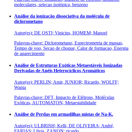
moleculares, selecao isotópica, benzeno
Análise da ionização dissociativa da molécula de
diclorometano
Autor(es): DE OSTI; Vinicius, HOMEM; Manoel
Palavras-chave: Diclorometano, Espectrometria de massas,
Tempo de voo, Secao de choque, Calor de formacao, Energia
de aparecimento
Análise de Estruturas Exóticas Metaestáveis Ionizadas
Derivadas de Anéis Heterocíclicos Aromáticos
Autor(es): PERLIN; Amir, JUNIOR; Ricardo, WOLFF;
Wania
Palavras-chave: DFT, Impacto de Elétrons, Moléculas
Exóticas, AUTOMATON, Metaestabilidade
Análise de Perdas em armadilhas mistas de Na-K.
Autor(es): ULBRISH; Kelli, DE OLIVEIRA; André,
FARIAS; Lilvia, ZANON; ricardo