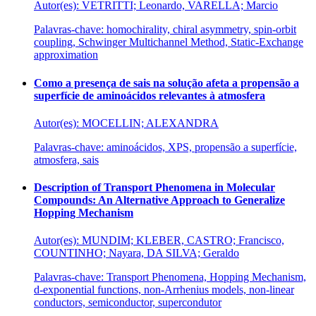
Autor(es): VETRITTI; Leonardo, VARELLA; Marcio
Palavras-chave: homochirality, chiral asymmetry, spin-orbit
coupling, Schwinger Multichannel Method, Static-Exchange
approximation
Como a presença de sais na solução afeta a propensão a
superfície de aminoácidos relevantes à atmosfera
Autor(es): MOCELLIN; ALEXANDRA
Palavras-chave: aminoácidos, XPS, propensão a superfície,
atmosfera, sais
Description of Transport Phenomena in Molecular
Compounds: An Alternative Approach to Generalize
Hopping Mechanism
Autor(es): MUNDIM; KLEBER, CASTRO; Francisco,
COUNTINHO; Nayara, DA SILVA; Geraldo
Palavras-chave: Transport Phenomena, Hopping Mechanism,
d-exponential functions, non-Arrhenius models, non-linear
conductors, semiconductor, supercondutor