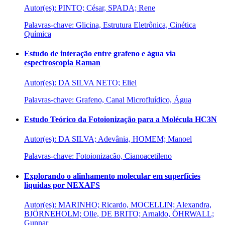
Autor(es): PINTO; César, SPADA; Rene
Palavras-chave: Glicina, Estrutura Eletrônica, Cinética
Química
Estudo de interação entre grafeno e água via
espectroscopia Raman
Autor(es): DA SILVA NETO; Eliel
Palavras-chave: Grafeno, Canal Microfluídico, Água
Estudo Teórico da Fotoionização para a Molécula HC3N
Autor(es): DA SILVA; Adevânia, HOMEM; Manoel
Palavras-chave: Fotoionizacão, Cianoacetileno
Explorando o alinhamento molecular em superfícies
liquidas por NEXAFS
Autor(es): MARINHO; Ricardo, MOCELLIN; Alexandra,
BJÖRNEHOLM; Olle, DE BRITO; Arnaldo, ÖHRWALL;
Gunnar