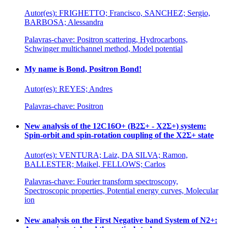
Autor(es): FRIGHETTO; Francisco, SANCHEZ; Sergio,
BARBOSA; Alessandra
Palavras-chave: Positron scattering, Hydrocarbons,
Schwinger multichannel method, Model potential
My name is Bond, Positron Bond!
Autor(es): REYES; Andres
Palavras-chave: Positron
New analysis of the 12C16O+ (B2Σ+ - X2Σ+) system:
Spin-orbit and spin-rotation coupling of the X2Σ+ state
Autor(es): VENTURA; Laiz, DA SILVA; Ramon,
BALLESTER; Maikel, FELLOWS; Carlos
Palavras-chave: Fourier transform spectroscopy,
Spectroscopic properties, Potential energy curves, Molecular
ion
New analysis on the First Negative band System of N2+: