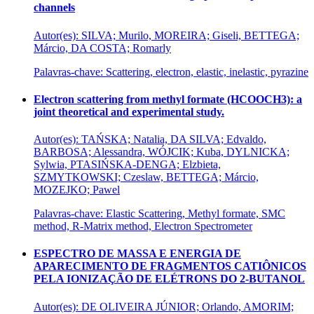
channels
Autor(es): SILVA; Murilo, MOREIRA; Giseli, BETTEGA;
Márcio, DA COSTA; Romarly
Palavras-chave: Scattering, electron, elastic, inelastic, pyrazine
Electron scattering from methyl formate (HCOOCH3): a
joint theoretical and experimental study.
Autor(es): TAŃSKA; Natalia, DA SILVA; Edvaldo,
BARBOSA; Alessandra, WÓJCIK; Kuba, DYLNICKA;
Sylwia, PTASIŃSKA-DENGA; Elzbieta,
SZMYTKOWSKI; Czeslaw, BETTEGA; Márcio,
MOZEJKO; Pawel
Palavras-chave: Elastic Scattering, Methyl formate, SMC
method, R-Matrix method, Electron Spectrometer
ESPECTRO DE MASSA E ENERGIA DE
APARECIMENTO DE FRAGMENTOS CATIÔNICOS
PELA IONIZAÇÃO DE ELÉTRONS DO 2-BUTANOL
Autor(es): DE OLIVEIRA JÚNIOR; Orlando, AMORIM;