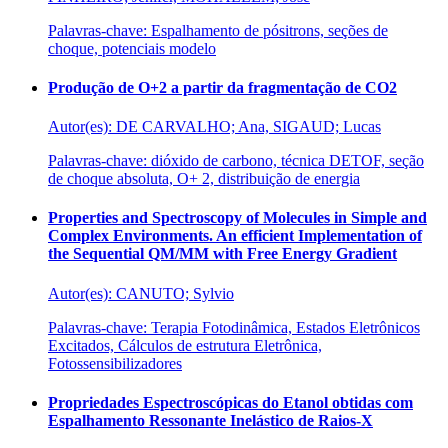
Palavras-chave: Espalhamento de pósitrons, seções de
choque, potenciais modelo
Produção de O+2 a partir da fragmentação de CO2
Autor(es): DE CARVALHO; Ana, SIGAUD; Lucas
Palavras-chave: dióxido de carbono, técnica DETOF, seção
de choque absoluta, O+ 2, distribuição de energia
Properties and Spectroscopy of Molecules in Simple and
Complex Environments. An efficient Implementation of
the Sequential QM/MM with Free Energy Gradient
Autor(es): CANUTO; Sylvio
Palavras-chave: Terapia Fotodinâmica, Estados Eletrônicos
Excitados, Cálculos de estrutura Eletrônica,
Fotossensibilizadores
Propriedades Espectroscópicas do Etanol obtidas com
Espalhamento Ressonante Inelástico de Raios-X