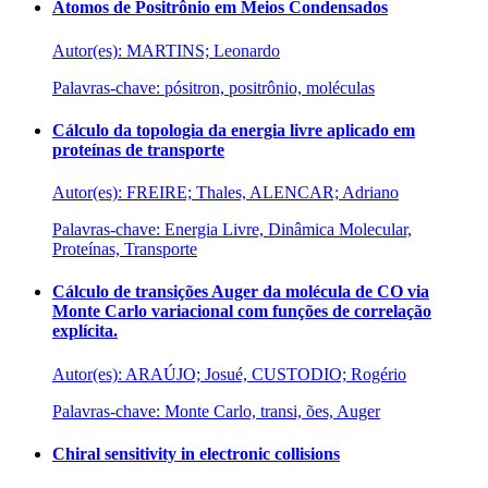
Átomos de Positrônio em Meios Condensados
Autor(es): MARTINS; Leonardo
Palavras-chave: pósitron, positrônio, moléculas
Cálculo da topologia da energia livre aplicado em
proteínas de transporte
Autor(es): FREIRE; Thales, ALENCAR; Adriano
Palavras-chave: Energia Livre, Dinâmica Molecular,
Proteínas, Transporte
Cálculo de transições Auger da molécula de CO via
Monte Carlo variacional com funções de correlação
explícita.
Autor(es): ARAÚJO; Josué, CUSTODIO; Rogério
Palavras-chave: Monte Carlo, transi, ões, Auger
Chiral sensitivity in electronic collisions