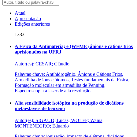
Atual
Apresentação
Edições anteriores
1333
A Fisica da Antimatéria; e (WFME) ânions e cátions frios
aprisionados na UFRJ
Autor(es): CESAR; Cláudio
Palavras-chave: Antihidrogênio, Ânions e Cátions Frios,
Armadilha de íons e átomos, Testes fundamentais da Física,
Formação molecular em armadilha de Penning,
Espectroscopia a laser de alta resolução
Alta sensibilidade isotópica na produção de dicátions
metaestáveis de benzeno
Autor(es): SIGAUD; Lucas, WOLFF; Wania,
MONTENEGRO; Eduardo
Palavras-chave: ionizacão, impacto de elétrons, dicátions