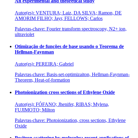
An experimental and theoretical study
Autor(es): VENTURA; Laiz, DA SILVA; Ramon, DE
AMORIM FILHO; Jayr, FELLOWS; Carlos
Palavras-chave: Fourier transform spectroscopy, N2+ ion,
ultraviolet
Otimização de funções de base usando o Teorema de
Hellman-Faynman
Autor(es): PEREIRA; Gabriel
Palavras-chave: Basis-set-optimizaiton, Hellman-Faynman-
Theorem, Heat-of-formation
Photoionization cross sections of Ethylene Oxide
Autor(es): FÓFANO; Jhenifer, RIBAS; Mylena,
FUJIMOTO; Milton
Palavras-chave: Photoionization, cross sections, Ethylene
Oxide
Positron scattering by molecules: recent applications of