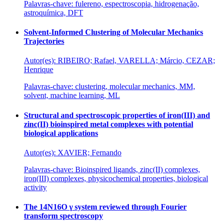
Palavras-chave: fulereno, espectroscopia, hidrogenação,
astroquímica, DFT
Solvent-Informed Clustering of Molecular Mechanics
Trajectories
Autor(es): RIBEIRO; Rafael, VARELLA; Márcio, CEZAR;
Henrique
Palavras-chave: clustering, molecular mechanics, MM,
solvent, machine learning, ML
Structural and spectroscopic properties of iron(III) and
zinc(II) bioinspired metal complexes with potential
biological applications
Autor(es): XAVIER; Fernando
Palavras-chave: Bioinspired ligands, zinc(II) complexes,
iron(III) complexes, physicochemical properties, biological
activity
The 14N16O γ system reviewed through Fourier
transform spectroscopy