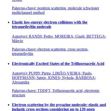
Palavras-chave: positron scattering, molecule schwinger
multichannel method
Elastic low-energy electron collisions with the
tetramethyltin molecule
Autor(es): RANDI; Pedro, MOREIRA; Giseli, BETTEGA;
Márcio
Palavras-chave: electron scattering, cross section,
tetramethyltin
Electronically Excited States of the Trifluoroacetic Acid
Autor(es): PUPPI; Pietra, LIMÃO-VIEIRA; Paulo,
HOFFMANN; Søren, JONES; Nykola, BARBOSA;
Alessandra
Palavras-chave: TDDFT, Trifluoroacetic acid, electronic
structure
Electron scattering by the pyrazine molecule: elastic and
inelastic cross sections considering up to 139 open