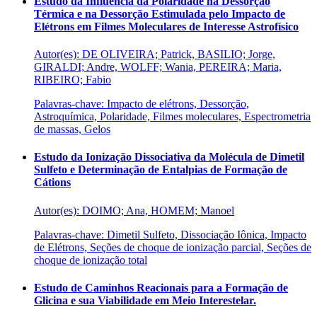
Estudo da Influência da Polaridade na Dessorção
Térmica e na Dessorção Estimulada pelo Impacto de
Elétrons em Filmes Moleculares de Interesse Astrofísico
Autor(es): DE OLIVEIRA; Patrick, BASILIO; Jorge,
GIRALDI; Andre, WOLFF; Wania, PEREIRA; Maria,
RIBEIRO; Fabio
Palavras-chave: Impacto de elétrons, Dessorção,
Astroquímica, Polaridade, Filmes moleculares, Espectrometria
de massas, Gelos
Estudo da Ionização Dissociativa da Molécula de Dimetil
Sulfeto e Determinação de Entalpias de Formação de
Cátions
Autor(es): DOIMO; Ana, HOMEM; Manoel
Palavras-chave: Dimetil Sulfeto, Dissociação Iônica, Impacto
de Elétrons, Seções de choque de ionização parcial, Seções de
choque de ionização total
Estudo de Caminhos Reacionais para a Formação de
Glicina e sua Viabilidade em Meio Interestelar.