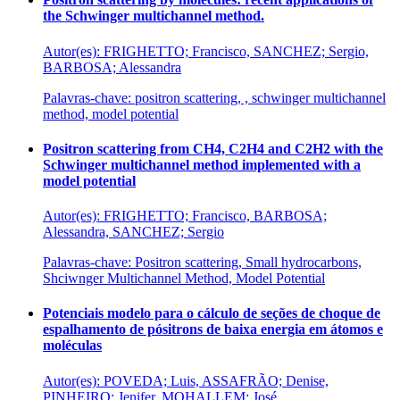
the Schwinger multichannel method.
Autor(es): FRIGHETTO; Francisco, SANCHEZ; Sergio,
BARBOSA; Alessandra
Palavras-chave: positron scattering, , schwinger multichannel
method, model potential
Positron scattering from CH4, C2H4 and C2H2 with the
Schwinger multichannel method implemented with a
model potential
Autor(es): FRIGHETTO; Francisco, BARBOSA;
Alessandra, SANCHEZ; Sergio
Palavras-chave: Positron scattering, Small hydrocarbons,
Shciwnger Multichannel Method, Model Potential
Potenciais modelo para o cálculo de seções de choque de
espalhamento de pósitrons de baixa energia em átomos e
moléculas
Autor(es): POVEDA; Luis, ASSAFRÃO; Denise,
PINHEIRO; Jenifer, MOHALLEM; José