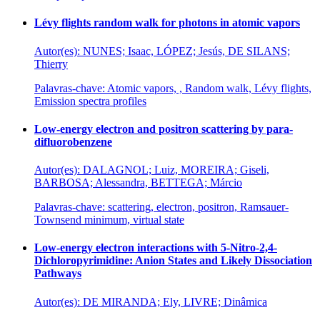
Lévy flights random walk for photons in atomic vapors
Autor(es): NUNES; Isaac, LÓPEZ; Jesús, DE SILANS;
Thierry
Palavras-chave: Atomic vapors, , Random walk, Lévy flights,
Emission spectra profiles
Low-energy electron and positron scattering by para-
difluorobenzene
Autor(es): DALAGNOL; Luiz, MOREIRA; Giseli,
BARBOSA; Alessandra, BETTEGA; Márcio
Palavras-chave: scattering, electron, positron, Ramsauer-
Townsend minimum, virtual state
Low-energy electron interactions with 5-Nitro-2,4-
Dichloropyrimidine: Anion States and Likely Dissociation
Pathways
Autor(es): DE MIRANDA; Ely, LIVRE; Dinâmica