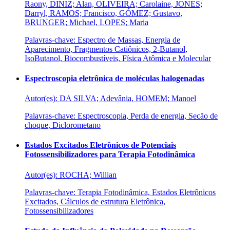
Raony, DINIZ; Alan, OLIVEIRA; Carolaine, JONES;
Darryl, RAMOS; Francisco, GÓMEZ; Gustavo,
BRUNGER; Michael, LOPES; Maria
Palavras-chave: Espectro de Massas, Energia de
Aparecimento, Fragmentos Catiônicos, 2-Butanol,
IsoButanol, Biocombustíveis, Física Atômica e Molecular
Espectroscopia eletrônica de moléculas halogenadas
Autor(es): DA SILVA; Adevânia, HOMEM; Manoel
Palavras-chave: Espectroscopia, Perda de energia, Secão de
choque, Diclorometano
Estados Excitados Eletrônicos de Potenciais
Fotossensibilizadores para Terapia Fotodinâmica
Autor(es): ROCHA; Willian
Palavras-chave: Terapia Fotodinâmica, Estados Eletrônicos
Excitados, Cálculos de estrutura Eletrônica,
Fotossensibilizadores