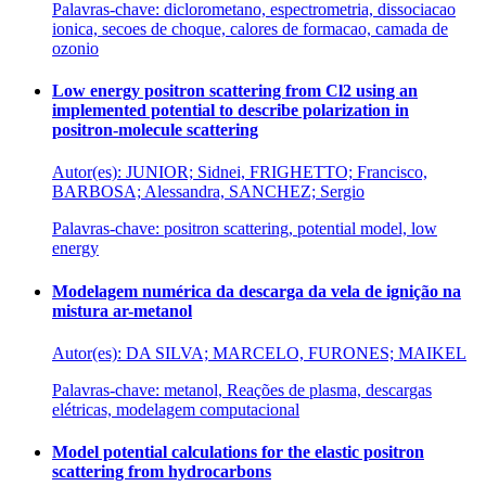
Palavras-chave: diclorometano, espectrometria, dissociacao
ionica, secoes de choque, calores de formacao, camada de
ozonio
Low energy positron scattering from Cl2 using an
implemented potential to describe polarization in
positron-molecule scattering
Autor(es): JUNIOR; Sidnei, FRIGHETTO; Francisco,
BARBOSA; Alessandra, SANCHEZ; Sergio
Palavras-chave: positron scattering, potential model, low
energy
Modelagem numérica da descarga da vela de ignição na
mistura ar-metanol
Autor(es): DA SILVA; MARCELO, FURONES; MAIKEL
Palavras-chave: metanol, Reações de plasma, descargas
elétricas, modelagem computacional
Model potential calculations for the elastic positron
scattering from hydrocarbons