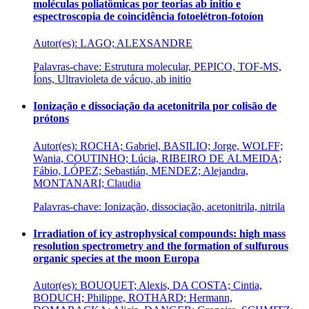
moléculas poliatômicas por teorias ab initio e
espectroscopia de coincidência fotoelétron-fotoíon
Autor(es): LAGO; ALEXSANDRE
Palavras-chave: Estrutura molecular, PEPICO, TOF-MS,
Íons, Ultravioleta de vácuo, ab initio
Ionização e dissociação da acetonitrila por colisão de
prótons
Autor(es): ROCHA; Gabriel, BASILIO; Jorge, WOLFF;
Wania, COUTINHO; Lúcia, RIBEIRO DE ALMEIDA;
Fábio, LÓPEZ; Sebastián, MENDEZ; Alejandra,
MONTANARI; Claudia
Palavras-chave: Ionização, dissociação, acetonitrila, nitrila
Irradiation of icy astrophysical compounds: high mass
resolution spectrometry and the formation of sulfurous
organic species at the moon Europa
Autor(es): BOUQUET; Alexis, DA COSTA; Cintia,
BODUCH; Philippe, ROTHARD; Hermann,