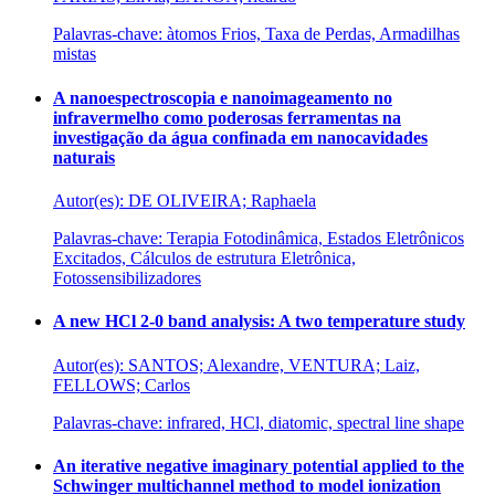
Palavras-chave: àtomos Frios, Taxa de Perdas, Armadilhas
mistas
A nanoespectroscopia e nanoimageamento no
infravermelho como poderosas ferramentas na
investigação da água confinada em nanocavidades
naturais
Autor(es): DE OLIVEIRA; Raphaela
Palavras-chave: Terapia Fotodinâmica, Estados Eletrônicos
Excitados, Cálculos de estrutura Eletrônica,
Fotossensibilizadores
A new HCl 2-0 band analysis: A two temperature study
Autor(es): SANTOS; Alexandre, VENTURA; Laiz,
FELLOWS; Carlos
Palavras-chave: infrared, HCl, diatomic, spectral line shape
An iterative negative imaginary potential applied to the
Schwinger multichannel method to model ionization