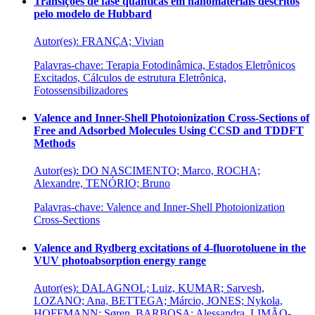
Transições de fase quânticas em nanomateriais descritos
pelo modelo de Hubbard
Autor(es): FRANÇA; Vivian
Palavras-chave: Terapia Fotodinâmica, Estados Eletrônicos
Excitados, Cálculos de estrutura Eletrônica,
Fotossensibilizadores
Valence and Inner-Shell Photoionization Cross-Sections of
Free and Adsorbed Molecules Using CCSD and TDDFT
Methods
Autor(es): DO NASCIMENTO; Marco, ROCHA;
Alexandre, TENÓRIO; Bruno
Palavras-chave: Valence and Inner-Shell Photoionization
Cross-Sections
Valence and Rydberg excitations of 4-fluorotoluene in the
VUV photoabsorption energy range
Autor(es): DALAGNOL; Luiz, KUMAR; Sarvesh,
LOZANO; Ana, BETTEGA; Márcio, JONES; Nykola,
HOFFMANN; Søren, BARBOSA; Alessandra, LIMÃO-