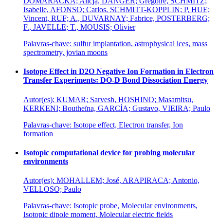
DOMARACKA; Alicja, DANGER; Gregoire, SCHMITZ;
Isabelle, AFONSO; Carlos, SCHMITT-KOPPLIN; P, HUE;
Vincent, RUF; A., DUVARNAY; Fabrice, POSTERBERG;
F., JAVELLE; T., MOUSIS; Olivier
Palavras-chave: sulfur implantation, astrophysical ices, mass
spectrometry, jovian moons
Isotope Effect in D2O Negative Ion Formation in Electron
Transfer Experiments: DO-D Bond Dissociation Energy
Autor(es): KUMAR; Sarvesh, HOSHINO; Masamitsu,
KERKENI; Boutheïna, GARCÍA; Gustavo, VIEIRA; Paulo
Palavras-chave: Isotope effect, Electron transfer, Ion
formation
Isotopic computational device for probing molecular
environments
Autor(es): MOHALLEM; José, ARAPIRACA; Antonio,
VELLOSO; Paulo
Palavras-chave: Isotopic probe, Molecular environments,
Isotopic dipole moment, Molecular electric fields