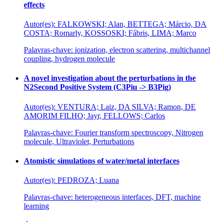
effects
Autor(es): FALKOWSKI; Alan, BETTEGA; Márcio, DA
COSTA; Romarly, KOSSOSKI; Fábris, LIMA; Marco
Palavras-chave: ionization, electron scattering, multichannel
coupling, hydrogen molecule
A novel investigation about the perturbations in the
N2Second Positive System (C3Piu -> B3Pig)
Autor(es): VENTURA; Laiz, DA SILVA; Ramon, DE
AMORIM FILHO; Jayr, FELLOWS; Carlos
Palavras-chave: Fourier transform spectroscopy, Nitrogen
molecule, Ultraviolet, Perturbations
Atomistic simulations of water/metal interfaces
Autor(es): PEDROZA; Luana
Palavras-chave: heterogeneous interfaces, DFT, machine
learning