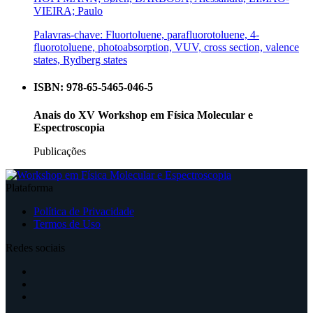
VIEIRA; Paulo
Palavras-chave: Fluortoluene, parafluorotoluene, 4-
fluorotoluene, photoabsorption, VUV, cross section, valence
states, Rydberg states
ISBN: 978-65-5465-046-5
Anais do XV Workshop em Física Molecular e
Espectroscopia
Publicações
Plataforma
Política de Privacidade
Termos de Uso
Redes sociais