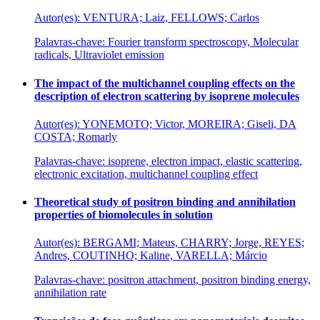
Autor(es): VENTURA; Laiz, FELLOWS; Carlos
Palavras-chave: Fourier transform spectroscopy, Molecular
radicals, Ultraviolet emission
The impact of the multichannel coupling effects on the
description of electron scattering by isoprene molecules
Autor(es): YONEMOTO; Victor, MOREIRA; Giseli, DA
COSTA; Romarly
Palavras-chave: isoprene, electron impact, elastic scattering,
electronic excitation, multichannel coupling effect
Theoretical study of positron binding and annihilation
properties of biomolecules in solution
Autor(es): BERGAMI; Mateus, CHARRY; Jorge, REYES;
Andres, COUTINHO; Kaline, VARELLA; Márcio
Palavras-chave: positron attachment, positron binding energy,
annihilation rate