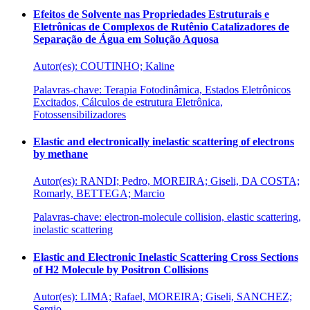
Efeitos de Solvente nas Propriedades Estruturais e
Eletrônicas de Complexos de Rutênio Catalizadores de
Separação de Água em Solução Aquosa
Autor(es): COUTINHO; Kaline
Palavras-chave: Terapia Fotodinâmica, Estados Eletrônicos
Excitados, Cálculos de estrutura Eletrônica,
Fotossensibilizadores
Elastic and electronically inelastic scattering of electrons
by methane
Autor(es): RANDI; Pedro, MOREIRA; Giseli, DA COSTA;
Romarly, BETTEGA; Marcio
Palavras-chave: electron-molecule collision, elastic scattering,
inelastic scattering
Elastic and Electronic Inelastic Scattering Cross Sections
of H2 Molecule by Positron Collisions
Autor(es): LIMA; Rafael, MOREIRA; Giseli, SANCHEZ;
Sergio