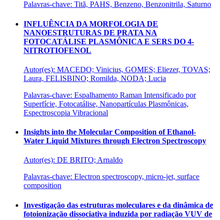
Palavras-chave: Titã, PAHS, Benzeno, Benzonitrila, Saturno
INFLUÊNCIA DA MORFOLOGIA DE
NANOESTRUTURAS DE PRATA NA
FOTOCATÁLISE PLASMÔNICA E SERS DO 4-
NITROTIOFENOL
Autor(es): MACEDO; Vinicius, GOMES; Eliezer, TOVAS;
Laura, FELISBINO; Romilda, NODA; Lucia
Palavras-chave: Espalhamento Raman Intensificado por
Superfície, Fotocatálise, Nanopartículas Plasmônicas,
Espectroscopia Vibracional
Insights into the Molecular Composition of Ethanol-
Water Liquid Mixtures through Electron Spectroscopy
Autor(es): DE BRITO; Arnaldo
Palavras-chave: Electron spectroscopy, micro-jet, surface
composition
Investigação das estruturas moleculares e da dinâmica de
fotoionização dissociativa induzida por radiação VUV de