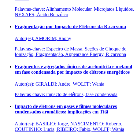
Palavras-chave: Alinhamento Molecular, Microjatos Líquidos,
NEXAFS, Ácido Benzóico
Fragmentação por Impacto de Elétrons da R-carvona
Autor(es): AMORIM; Raony
Palavras-chave: Espectro de Massa, Seções de Choque de
Ionização, Fragmentação, Appearance Energy, R-carvona
Fragmentos e agregados iônicos de acetonitrila e metanol
em fase condensada por impacto de elétrons energéticos
Autor(es): GIRALDI; Andre, WOLFF; Wania
Palavras-chave: impacto de elétrons, fase condensada
Impacto de elétrons em gases e filmes moleculares
condensados aromáticos: implicações em Titã
Autor(es): BASILIO; Jorge, NASCIMENTO; Roberto,
COUTINHO; Lucia, RIBEIRO; Fabio, WOLFF; Wania